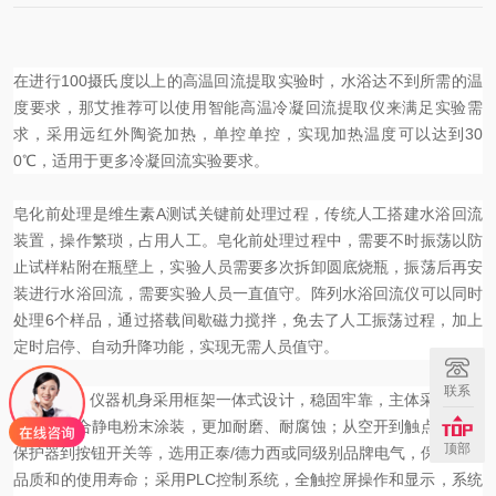
在进行100摄氏度以上的高温回流提取实验时，水浴达不到所需的温
度要求，那艾推荐可以使用智能高温冷凝回流提取仪来满足实验需
求，采用远红外陶瓷加热，单控单控，实现加热温度可以达到30
0℃，适用于更多冷凝回流实验要求。
皂化前处理是维生素A测试关键前处理过程，传统人工搭建水浴回流
装置，操作繁琐，占用人工。皂化前处理过程中，需要不时振荡以防
止试样粘附在瓶壁上，实验人员需要多次拆卸圆底烧瓶，振荡后再安
装进行水浴回流，需要实验人员一直值守。阵列水浴回流仪可以同时
处理6个样品，通过搭载间歇磁力搅拌，免去了人工振荡过程，加上
定时启停、自动升降功能，实现无需人员值守。
联系
NAI-HL6G
仪器机身采用框架一体式设计，稳固牢靠，主体采用品牌
冷轧板配合静电粉末涂装，更加耐磨、耐腐蚀；
从空开到触点，继电
顶部
保护器到按钮开关等，选用正泰/德力西或同级别品牌电气，保证仪器
品质和的使用寿命；
采用PLC控制系统，全触控屏操作和显示，系统