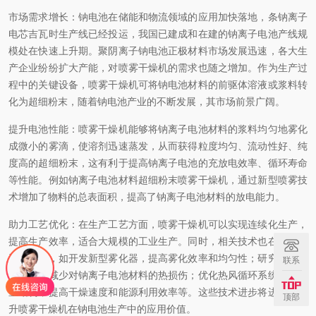
市场需求增长：钠电池在储能和物流领域的应用加快落地，条钠离子
电芯吉瓦时生产线已经投运，我国已建成和在建的钠离子电池产线规
模处在快速上升期。聚阴离子钠电池正极材料市场发展迅速，各大生
产企业纷纷扩大产能，对喷雾干燥机的需求也随之增加。作为生产过
程中的关键设备，喷雾干燥机可将钠电池材料的前驱体溶液或浆料转
化为超细粉末，随着钠电池产业的不断发展，其市场前景广阔。
提升电池性能：喷雾干燥机能够将钠离子电池材料的浆料均匀地雾化
成微小的雾滴，使溶剂迅速蒸发，从而获得粒度均匀、流动性好、纯
度高的超细粉末，这有利于提高钠离子电池的充放电效率、循环寿命
等性能。例如钠离子电池材料超细粉末喷雾干燥机，通过新型喷雾技
术增加了物料的总表面积，提高了钠离子电池材料的放电能力。
助力工艺优化：在生产工艺方面，喷雾干燥机可以实现连续化生产，
提高生产效率，适合大规模的工业生产。同时，相关技术也在不断改
进和优化，如开发新型雾化器，提高雾化效率和均匀性；研究低温干
联系
燥工艺，减少对钠离子电池材料的热损伤；优化热风循环系统和干燥
室结构，提高干燥速度和能源利用效率等。这些技术进步将进一步提
顶部
升喷雾干燥机在钠电池生产中的应用价值。