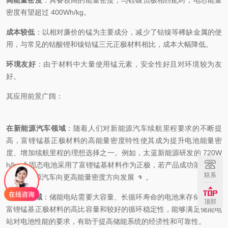
高能量密度
：具备较高的能量密度，与硅碳负极相匹配时，电芯能量
密度有望超过 400Wh/kg。
成本较低
：以相对廉价的锰为主要成分，减少了钴镍等稀缺金属的使
用，与常见的钴酸锂和镍钴锰三元正极材料相比，成本大幅降低。
环境友好
：由于材料中大量使用锰元素，安全性好且对环境较为友
好。
其应用前景广阔：
在新能源汽车领域
：随着人们对新能源汽车续航里程要求的不断提
高，富锂锰基正极材料的高能量密度特性使其成为提升电池能量密
度、增加续航里程的理想选择之一。例如，太蓝新能源研发的 720W
h/kg 全固态电池采用了富锂锰基材料作为正极，若产品成功落地，将
联系
推动新能源汽车向更高能量密度方向发展
。
3
在储能领域
：储能电站需要大容量、长循环寿命的电池来存储电能。
顶部
富锂锰基正极材料的高比容量和较好的循环稳定性，能够满足储能电
站对电池性能的要求，有助于提高储能系统的经济性和可靠性。