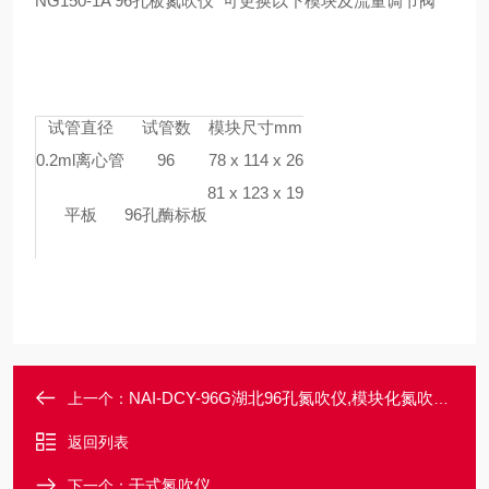
NG150-1A 96孔板氮吹仪 可更换以下模块及流量调节阀
试管直径
试管数
模块尺寸mm
0.2ml离心管
96
78 x 114 x 26
81 x 123 x 19
平板
96孔酶标板
NAI-DCY-96G湖北96孔氮吹仪,模块化氮吹浓缩装置
上一个：
返回列表
干式氮吹仪
下一个：