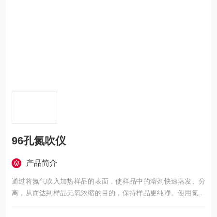
96孔氮吹仪
产品简介
通过将氮气吹入加热样品的表面，使样品中的溶剂快速蒸发、分
离，从而达到样品无氧浓缩的目的，保持样品更纯净。使用氮吹
仪代替常用的旋转蒸发仪进行浓缩，湖北96孔氮吹仪,模块化氮吹
浓缩装置能同时浓缩几十个样品，省时高效。