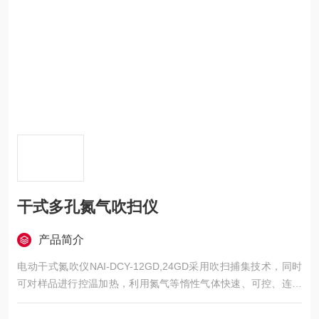
干式多孔氮气吹扫仪
产品简介
电动干式氮吹仪NAI-DCY-12GD,24GD采用吹扫捕集技术，同时
可对样品进行控温加热，利用氮气等惰性气体快速、可控、连续
地吹到样品表面来达到样品溶液快速无氧浓缩。 干式氮吹仪主要
应用于大批量样品的浓缩制备，如用于制药，医学测试、农药残