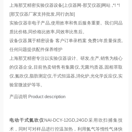
上海那艾精密实验仪器设备[上仪器网-那艾仪器]网站 ,*! *!
[那艾仪器厂家支持批发,同行勿加]
实验仪器非电子产品,使用效率和售后服务重要。我们同品
质比价格,同价格比效率,同效率比售后。
设备仪器属于精密设备 客户订单录档案 免费1年质量保质,
任何问题提供配件保养维护
上海那艾精密专注以实验仪器设计、研发,生产,销售为核心
的仪器企业,目前热卖销售有集菌仪,无菌均质器,固相萃取
仪,氮吹仪,脂肪测定仪,干式恒温器,消化炉,光化学反应仪,实
验室微波炉等等。
产品说明
Product description
电动干式氮吹仪
NAI-DCY-12G
D,24GD
采用吹扫捕集技
术，同时可对样品进行控温加热，利用氮气等惰性气体快