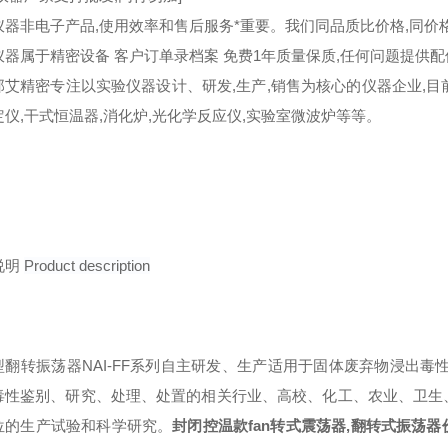
仪器非电子产品,使用效率和售后服务*重要。我们同品质比价格,同价
仪器属于精密设备 客户订单录档案 免费1年质量保质,任何问题提供
那艾精密专注以实验仪器设计、研发,生产,销售为核心的仪器企业,目前
定仪,干式恒温器,消化炉,光化学反应仪,实验室微波炉等等。
说明
Product description
型翻转振荡器NAI-FF系列自主研发、生产适用于固体废弃物浸出毒
毒性鉴别、研究、处理、处置的相关行业、高校、化工、农业、卫生
位的生产试验和科学研究。
封闭控温款fan转式震荡器,翻转式振荡器