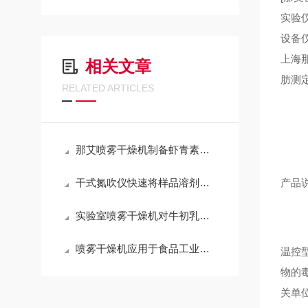
实验
设备
上海
相关文章
肪测
RELATED ARTICLES
那艾喷雾干燥机制备虾青素微胶囊工艺参数优化案例
干式氮吹仪快速将样品溶剂蒸发至干燥状态
产品
实验室喷雾干燥机对牛初乳干燥性能
喷雾干燥机应用于食品工业椰子粉
温控
物的
关单