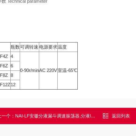
参数
Technical parameter
瓶数
可调转速
电源要求
温度
FF4Z
4
FF6Z
6
0-90r/min
AC 220V
室温-65℃
FF8Z
8
FF12Z
12
上一个：
NAI-LF安徽分液漏斗调速振荡器,分液lou斗振荡厂家
返回列表