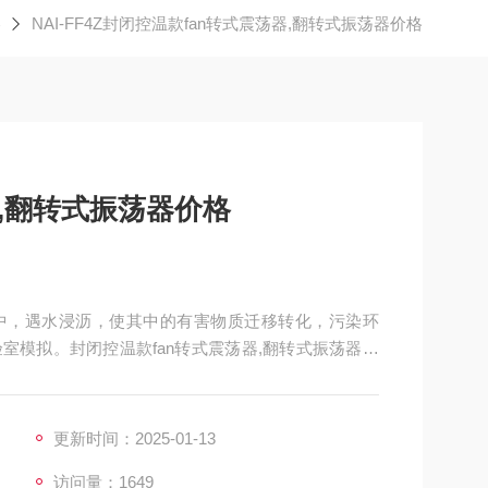
器
NAI-FF4Z封闭控温款fan转式震荡器,翻转式振荡器价格
器,翻转式振荡器价格
中，遇水浸沥，使其中的有害物质迁移转化，污染环
室模拟。封闭控温款fan转式震荡器,翻转式振荡器价
的阀值时，则该废物具有浸出毒性。固体废物的浸出
物管理、处置技术开发的重要技术环节。
更新时间：2025-01-13
访问量：1649