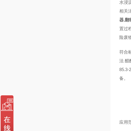
水浸
相关
器,
置过
险废
符合标
法 醋
85.
备。
应用