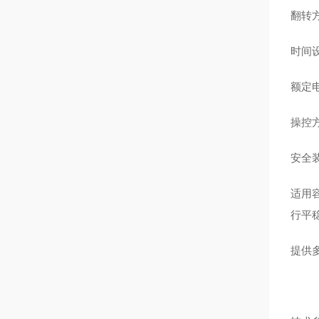
翻转
时间
额定电
操控
安全
适用
行平
提供