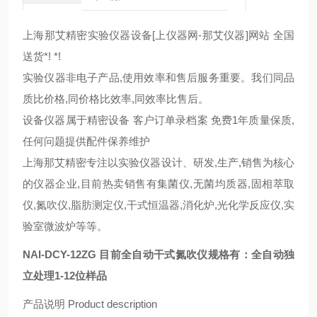
上海那艾精密实验仪器设备[上仪器网-那艾仪器]网站 全国
送货*! *!
实验仪器非电子产品,使用效率和售后服务重要。我们同品
质比价格,同价格比效率,同效率比售后。
设备仪器属于精密设备 客户订单录档案 免费1年质量保质,
任何问题提供配件保养维护
上海那艾精密专注以实验仪器设计、研发,生产,销售为核心
的仪器企业,目前热卖销售有集菌仪,无菌均质器,固相萃取
仪,氮吹仪,脂肪测定仪,干式恒温器,消化炉,光化学反应仪,实
验室微波炉等等。
NAI-DCY-12
ZG
目前全自动干式氮吹仪规格有：全自动独
立处理1-12位样品
产品说明
Product description