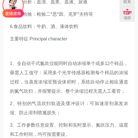
4.生物分析：血清、血浆、血液、尿液
联系
5.商品检验：检验二*恶*因、克罗*夫特等
顶部
6.食品饮料：牛奶、酒、液体饮料
主要特征
Principal character
1、全自动干式氮吹仪能同时自动浓缩单个或多12个样品，
毋需人工值守：采用多个光学传感器检测每个样品的浓缩
过程，当蒸发浓缩至预设体积时，系统自动停止相应通道
的氮气吹扫，并报警提示。整个浓缩过程无需人工看管；
2、特别的气流吹扫轨迹及缓冲设计：可加速溶剂蒸发浓
缩、防止溶剂喷溅损失；
3、工作参数任意设置、控制和实时显示、氮吹压力、温度
和工作时间，均可按需要设。