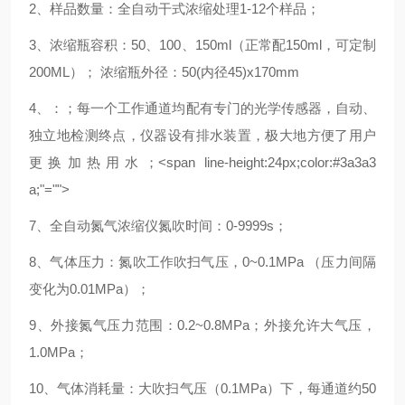
2、样品数量：全自动干式浓缩处理1-12个样品；
3、浓缩瓶容积：50、100、150ml（正常配150ml，可定制
200ML）； 浓缩瓶外径：50(内径45)x170mm
4、
：
；每一个工作通道均配有专门的光学传感器，自动、
独立地检测终点，
仪器设有排水装置，极大地方便了用户
更换加热用水
；<span line-height:24px;color:#3a3a3
a;"="">
7、全自动氮气浓缩仪氮吹时间：0-9999s；
8、气体压力：氮吹工作吹扫气压，0~0.1MPa （压力间隔
变化为0.01MPa）；
9、外接氮气压力范围：0.2~0.8MPa；外接允许大气压，
1.0MPa；
10、气体消耗量：大吹扫气压（0.1MPa）下，每通道约50