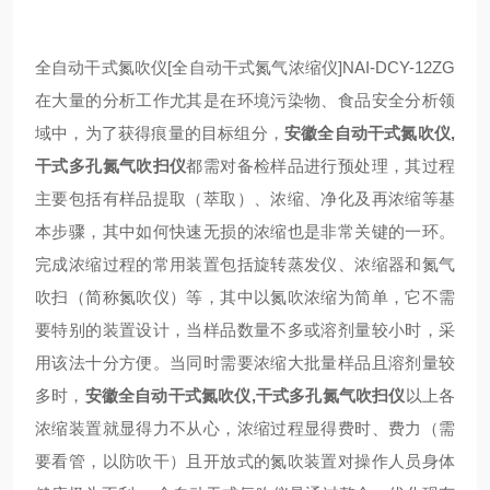
全自动干式氮吹仪[全自动干式氮气浓缩仪]NAI-DCY-12ZG
在大量的分析工作尤其是在环境污染物、食品安全分析领
域中，为了获得痕量的目标组分，
安徽全自动干式氮吹仪,
干式多孔氮气吹扫仪
都需对备检样品进行预处理，其过程
主要包括有样品提取（萃取）、浓缩、净化及再浓缩等基
本步骤，其中如何快速无损的浓缩也是非常关键的一环。
完成浓缩过程的常用装置包括旋转蒸发仪、浓缩器和氮气
吹扫（简称氮吹仪）等，其中以氮吹浓缩为简单，它不需
要特别的装置设计，当样品数量不多或溶剂量较小时，采
用该法十分方便。当同时需要浓缩大批量样品且溶剂量较
多时，
安徽全自动干式氮吹仪,干式多孔氮气吹扫仪
以上各
浓缩装置就显得力不从心，浓缩过程显得费时、费力（需
要看管，以防吹干）且开放式的氮吹装置对操作人员身体