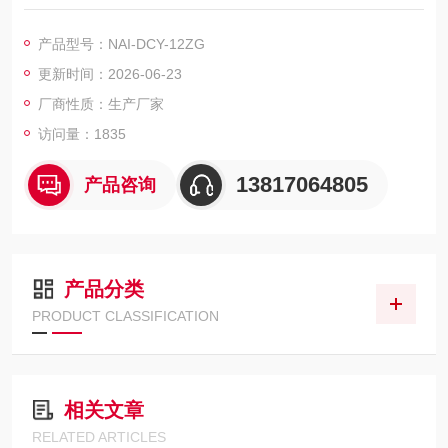
干）且开放式的氮吹装置对操作人员身体健康极为不利。 全自动
干式氮吹仪是通过整合、优化现有技术优势，安徽全自动干式氮
产品型号：NAI-DCY-12ZG
吹仪,干式多孔氮气吹扫仪多样品全自动氮吹仪较好地解决了这些
更新时间：2026-06-23
问题。该设备采用*的浓缩方式大幅提高浓缩速率。
厂商性质：生产厂家
访问量：1835
13817064805
产品咨询
产品分类
PRODUCT CLASSIFICATION
相关文章
RELATED ARTICLES