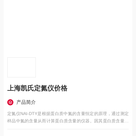
上海凯氏定氮仪价格
产品简介
定氮仪NAI-DTY是根据蛋白质中氮的含量恒定的原理，通过测定
样品中氮的含量从而计算蛋白质含量的仪器。因其蛋白质含量测
量计算的方法叫做凯氏定氮法，故被称为凯氏定氮仪，又名蛋白
质测定仪、粗蛋白测定仪。上海凯氏定氮仪价格