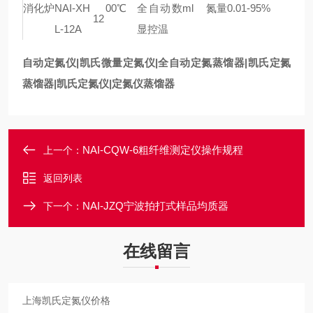
消化炉
NAI-XH
00℃
全自动
数
ml
氮量0.01-95%
12
L-12A
显控温
自动定氮仪|凯氏微量定氮仪|
全自动
定氮蒸馏器|凯氏定氮
蒸馏器|凯氏定氮仪|定氮仪蒸馏器
NAI-CQW-6粗纤维测定仪操作规程
上一个：
返回列表
NAI-JZQ宁波拍打式样品均质器
下一个：
在线留言