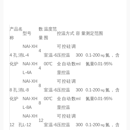
产品名
数
温度范
型号
控温方式
容 量
测定范围
称
量
围
NAI-XH
可控硅调
4
4孔消
L-4
室温-6
压控温
300
0.1-200㎎氮，含
化炉
NAI-XH
00℃
全自动数
ml
氮量0.01-95%
4
L-4A
显控温
NAI-XH
可控硅调
8
8孔消
L-
8
室温-6
压控温
300
0.1-200㎎氮，含
化炉
NAI-XH
00℃
全自动
数
ml
氮量0.01-95%
8
L-
8
A
显控温
NAI-XH
可控硅调
12
12孔
L-12
室温-6
压控温
300
0.1-200㎎氮，含