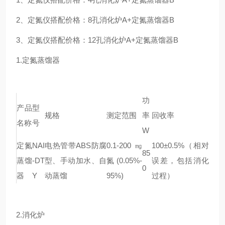
2、定氮仪搭配
价格
：8孔消化炉A+定氮蒸馏器B
3、定氮仪搭配
价格
：12孔消化炉A+定氮蒸馏器B
1.定氮蒸馏器
功
产品
型
规格
测定范围
率
回收率
名称
号
W
定氮
NAI
电热管带ABS防腐
0.1-200㎎
100±0.5%（相对
85
蒸馏
-DT
型、手动加水、自
氮(0.05%-
误差，包括消化
0
器
Y
动蒸馏
95%)
过程）
2.消化炉