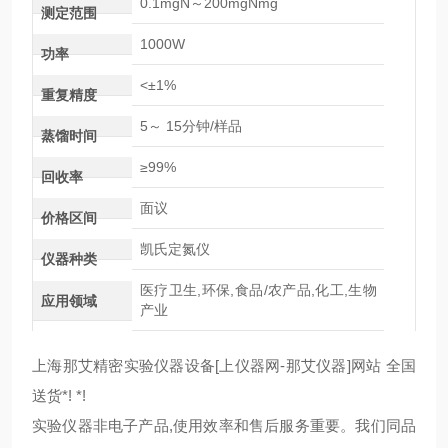
0.1mgN～200mgNmg
测定范围
1000W
功率
<±1%
重复精度
5～ 15分钟/样品
蒸馏时间
≥99%
回收率
面议
价格区间
凯氏定氮仪
仪器种类
医疗卫生,环保,食品/农产品,化工,生物
应用领域
产业
上海那艾精密实验仪器设备[上仪器网-那艾仪器]网站 全国
送货*! *!
实验仪器非电子产品,使用效率和售后服务重要。我们同品