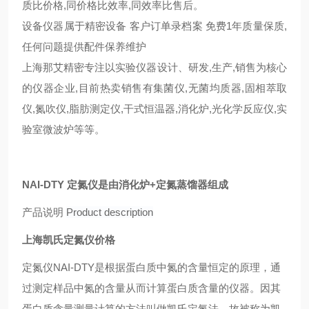
质比价格,同价格比效率,同效率比售后。
设备仪器属于精密设备 客户订单录档案 免费1年质量保质,
任何问题提供配件保养维护
上海那艾精密专注以实验仪器设计、研发,生产,销售为核心
的仪器企业,目前热卖销售有集菌仪,无菌均质器,固相萃取
仪,氮吹仪,脂肪测定仪,干式恒温器,消化炉,光化学反应仪,实
验室微波炉等等。
NAI-DTY
定氮仪是由
消化炉+
定氮蒸馏器组成
产品说明
Product description
上海凯氏定氮仪价格
定氮仪NAI-DTY是根据蛋白质中氮的含量恒定的原理，通
过测定样品中氮的含量从而计算蛋白质含量的仪器。因其
蛋白质含量测量计算的方法叫做凯氏定氮法，故被称为凯