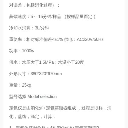
对误差，包括消化过程）；
蒸馏速度：5～ 15分钟/样品 （按样品量而定 ）
冷却水消耗：3L/分钟
重复率：相对标准偏差<±1% 供电：AC220V/50Hz
功率：1000w
供水：水压大于1.5MPa；水温小于20度
外形尺寸：380*320*670mm
重量：25kg
型号选择
Model selection
定氮仪是由
消化炉+
定氮蒸馏器组成 ，过程是
取样，消
化，蒸馏，滴定，计算
；
1、定氮仪搭配价格
：4孔消化炉A+定氮蒸馏器B