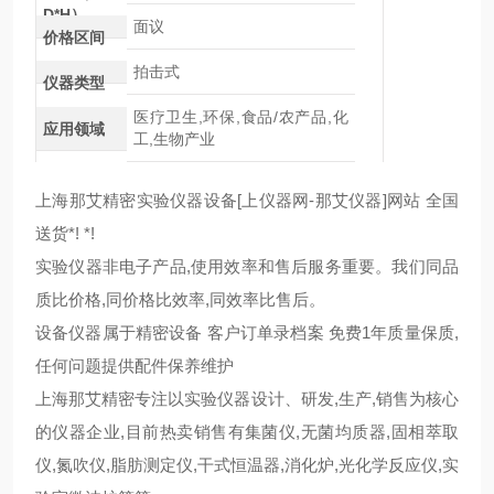
D*H）
面议
价格区间
拍击式
仪器类型
医疗卫生,环保,食品/农产品,化
应用领域
工,生物产业
上海那艾精密实验仪器设备[上仪器网-那艾仪器]网站 全国
送货*! *!
实验仪器非电子产品,使用效率和售后服务重要。我们同品
质比价格,同价格比效率,同效率比售后。
设备仪器属于精密设备 客户订单录档案 免费1年质量保质,
任何问题提供配件保养维护
上海那艾精密专注以实验仪器设计、研发,生产,销售为核心
的仪器企业,目前热卖销售有集菌仪,无菌均质器,固相萃取
仪,氮吹仪,脂肪测定仪,干式恒温器,消化炉,光化学反应仪,实