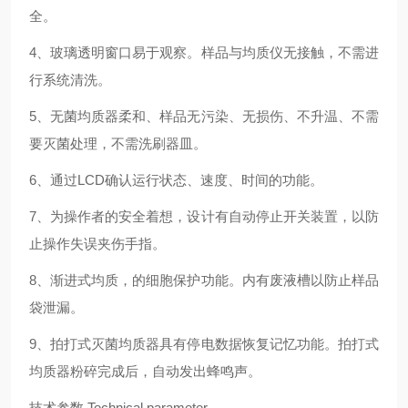
全。
4、
玻璃透明窗口易于观察。样品与均质仪无接触，不需进
行系统清洗。
5、
无菌均质器柔和、样品无污染、无损伤、不升温、不需
要灭菌处理，不需洗刷器皿。
6、
通过LCD确认运行状态、速度、时间的功能。
7、
为操作者的安全着想，设计有自动停止开关装置，以防
止操作失误夹伤手指。
8、
渐进式均质，的细胞保护功能。内有废液槽以防止样品
袋泄漏。
9、
拍打式灭菌均质器具有停电数据恢复记忆功能。拍打式
均质器粉碎完成后，自动发出蜂鸣声。
技术参数
Technical parameter