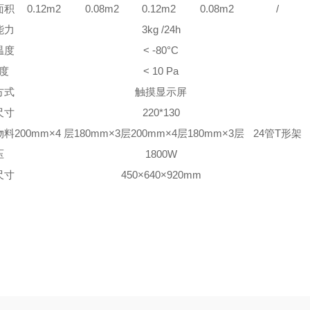
面积
0.12m2
0.08m2
0.12m2
0.08m2
/
能力
3kg /24h
温度
< -80°C
度
< 10 Pa
方式
触摸显示屏
尺寸
220*130
物料
200mm×4 层
180mm×3层
200mm×4层
180mm×3层
24管T形架
压
1800W
尺寸
450×640×920mm