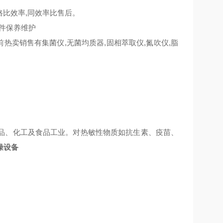
格比效率,同效率比售后。
配件保养维护
热卖销售有集菌仪,无菌均质器,固相萃取仪,氮吹仪,脂
品、化工及食品工业。对热敏性物质如抗生素、疫苗、
燥设备