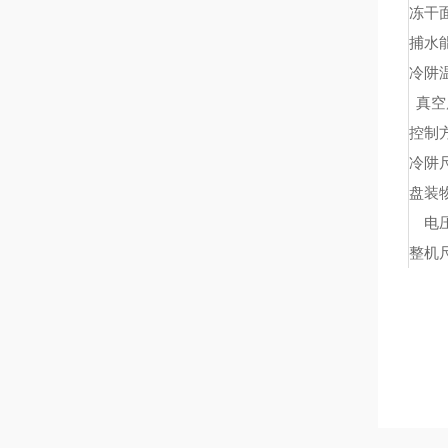
冻干
捕水
冷阱
真空
控制
冷阱
盘装
电
整机