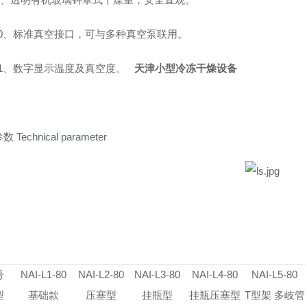
、标准真空接口，可与多种真空泵联用。
、数字显示温度及真空度。
天津小型冷冻干燥设备
参数
Technical parameter
号
NAI-L1-80
NAI-L2-80
NAI-L3-80
NAI-L4-80
NAI-L5-80
型
基础款
压塞型
挂瓶型
挂瓶压塞型
T型架 多岐管