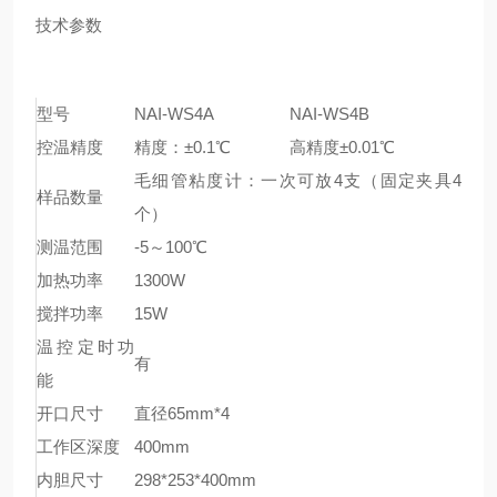
技术参数
型号
NAI-WS4A
NAI-WS4B
控温精度
精度：±0.1℃
高精度±0.01℃
毛细管粘度计：一次可放4支（固定夹具4
样品数量
个）
测温范围
-5～100℃
加热功率
1300W
搅拌功率
15W
温控定时功
有
能
开口尺寸
直径65mm*4
工作区深度
400mm
内胆尺寸
298*253*400mm