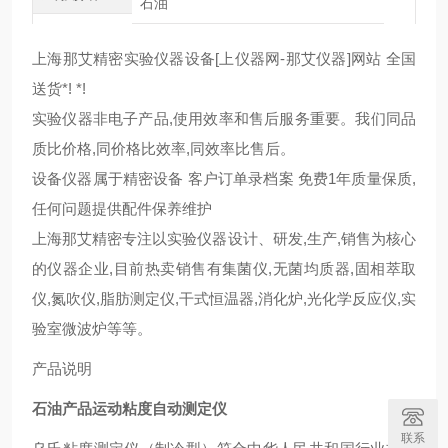
石油
上海那艾精密实验仪器设备[上仪器网-那艾仪器]网站 全国
送货*! *!
实验仪器非电子产品,使用效率和售后服务重要。我们同品
质比价格,同价格比效率,同效率比售后。
设备仪器属于精密设备 客户订单录档案 免费1年质量保质,
任何问题提供配件保养维护
上海那艾精密专注以实验仪器设计、研发,生产,销售为核心
的仪器企业,目前热卖销售有集菌仪,无菌均质器,固相萃取
仪,氮吹仪,脂肪测定仪,干式恒温器,消化炉,光化学反应仪,实
验室微波炉等等。
产品说明
石油产品运动粘度自动测定仪
联系