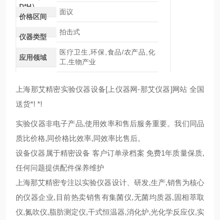
D*H）
面议
价格区间
拍击式
仪器类型
医疗卫生,环保,食品/农产品,化
应用领域
工,生物产业
上海那艾精密实验仪器设备[上仪器网-那艾仪器]网站 全国
送货*! *!
实验仪器非电子产品,使用效率和售后服务重要。我们同品
质比价格,同价格比效率,同效率比售后。
设备仪器属于精密设备 客户订单录档案 免费1年质量保质,
任何问题提供配件保养维护
上海那艾精密专注以实验仪器设计、研发,生产,销售为核心
的仪器企业,目前热卖销售有集菌仪,无菌均质器,固相萃取
仪,氮吹仪,脂肪测定仪,干式恒温器,消化炉,光化学反应仪,实