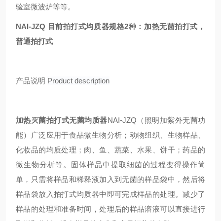
验室微波炉等等。
NAI-JZQ
目前拍打式均质器规格2种：加热无菌
拍打式
，
普通
拍打式
产品说明
Product description
加热灭菌
拍打式
无菌
均质器
NAI-JZQ
（照明加紫外
无菌
功
能）广泛应用于食品微生物分析；动物组织、生物样品、
化妆品的均质处理；肉、鱼、蔬菜、水果、饼干；药品的
微生物分析等。固体样品中提取细菌的过程变得操作简
单，只需将样品和稀释液加入到无菌的样品袋中，然后将
样品袋放入拍打式均质器中即可完成样品的处理。减少了
样品的处理和准备时间，处理后的样品溶液可以直接进行