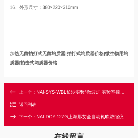
16、外形尺寸：380×220×310mm
加热
无菌
拍打式
无菌均质器|拍打式均质器价格|微生物用均
质器|拍击式均质器价格
NAI-SYS-WBL长沙实验*微波炉,实验室搅拌式wei波炉
上一个：
返回列表
NAI-DCY-12ZG上海那艾全自动氮吹浓缩仪厂家价格
下一个：
在线留言