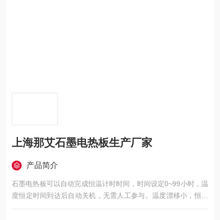
上海那艾石墨电热板生产厂家
产品简介
石墨电热板可以自动完成恒温计时时间，时间设定0~99小时，温
度恒定时间到达后自动关机，无需人工参与。温度漂移小，恒温
精度高。它采用PID温控器，时间控制器、升温速度较快，温度
缓冲小、温度恒定均匀等特点，操作简便，是一种实验手段仪器