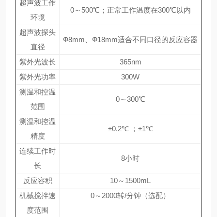
超声波工作
0～500℃；正常工作温度在300℃以内
环境
超声波探头
Ф8mm、Ф18mm适合不同口径的反应容器
直径
紫外光波长
365nm
紫外光功率
300W
测温和控温
0～300℃
范围
测温和控温
±0.2℃ ；±1℃
精度
连续工作时
8小时
长
反应容积
10～1500mL
机械搅拌速
0～2000转/分钟（选配）
度范围