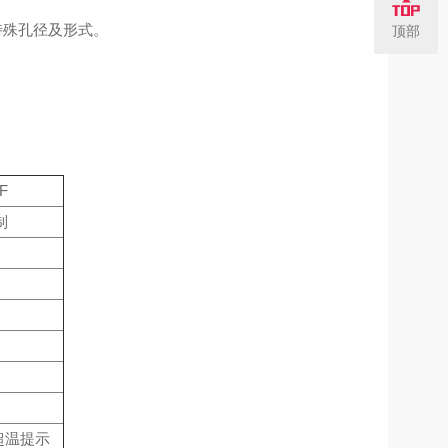
特殊孔径及形式。
顶部
F
制
℃
/超温提示