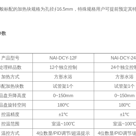
一般标配的加热块规格为孔径∮16.5mm，特殊规格用户可提前预定其
参数
产品型号
NAI-DCY-12F
NAI-DCY-24
处理样品数
12个独立控制
24个独立控
加热方式
方形水浴
方形水浴
标配加热块数
试管架1个
试管架1个
品盘升降高度
0~150mm
0~150mm
品盘旋转空间
180℃
180℃
控温精度
±1℃
±1℃
控温范围
室温~100℃
室温~100
温控方式
4位数显/PID调节/超温提示
4位数显/PID调节