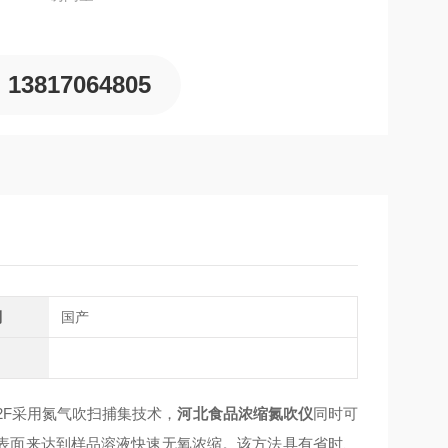
13817064805
别
国产
12F采用氮气吹扫捕集技术，
河北食品浓缩氮吹仪
同时可
表面来达到样品溶液快速无氧浓缩。该方法具有省时、