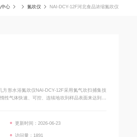
品中心
氮吹仪
NAI-DCY-12F河北食品浓缩氮吹仪
方形水浴氮吹仪NAI-DCY-12F采用氮气吹扫捕集技
惰性气体快速、可控、连续地吹到样品表面来达到样
、准确的特点。河北食品浓缩氮吹仪广泛用于食品安
更新时间：2026-06-23
访问量：1891