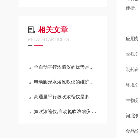
便捷
相关文章
应用
RELATED ARTICLES
农残
全自动平行浓缩仪的优势是节省时间与提高准确性
制药
电动圆形水浴氮吹仪的维护与保养技巧
环境
高通量平行氮吹浓缩仪是多领域样品前处理的得力助手
生物
氮吹浓缩仪,自动氮吹浓缩仪 产品说明
河北
食品