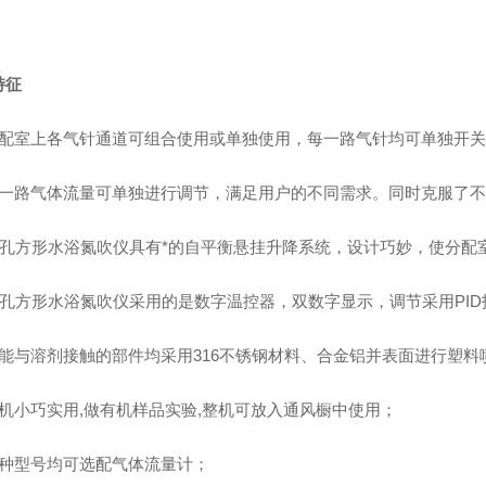
特征
分配室上各气针通道可组合使用或单独使用，每一路气针均可单独开
每一路气体流量可单独进行调节，满足用户的不同需求。同时克服了
12孔方形水浴氮吹仪具有*的自平衡悬挂升降系统，设计巧妙，使分
12孔方形水浴氮吹仪采用的是数字温控器，双数字显示，调节采用PI
可能与溶剂接触的部件均采用316不锈钢材料、合金铝并表面进行塑
整机小巧实用,做有机样品实验,整机可放入通风橱中使用；
每种型号均可选配气体流量计；