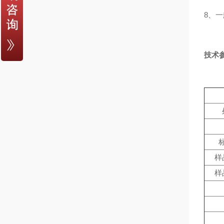
8、
技术
样
样