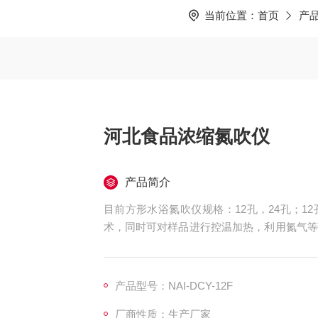
当前位置：
首页
产
河北食品浓缩氮吹仪
产品简介
目前方形水浴氮吹仪规格：12孔，24孔；12孔
术，同时可对样品进行控温加热，利用氮气等
品溶液快速无氧浓缩。该方法具有省时、便捷
全、医药、农药残留检测、临床药代等领域。
产品型号：NAI-DCY-12F
厂商性质：生产厂家