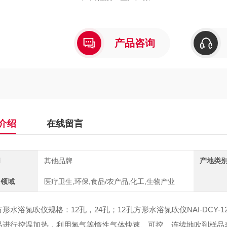
产品咨询
介绍
在线留言
牌
其他品牌
产地类
用领域
医疗卫生,环保,食品/农产品,化工,生物产业
形水浴氮吹仪规格：12孔，24孔；12孔方形水浴氮吹仪NAI-DCY-
品进行控温加热，利用氮气等惰性气体快速、可控、连续地吹到样品