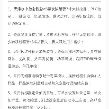
1、
天津水中放射性总αβ蒸发浓缩仪
7寸大触控屏，PLC控
制，一键启动、恒温加热、逐次进样、自动切换流路、自
动浓缩定量；
2、瓷蒸发皿直接定量，遵循国标方法，样品无需转移，减
少转移过程造成样品损失，极大满足用户需求；
3、采用远红外辐射加热装置，确保容器均匀贴合，具有耐
腐蚀、热均衡、效率高优势。功率可调、程序PID调节恒
温加热、单孔单控；
4、采用高精度蠕动泵配合定量模块，实验过程中自动加入
样品，样品浓缩到量后自动加入定量样品继续实验；
5、采用传感器定量侦测系统，可单独设置加量总量，单次
加样量、终浓缩量，到达设定量后自动停止实验，高精度
称模块称重精度可达0.1g；