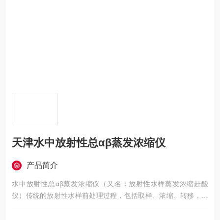
天津水中放射性总αβ蒸发浓缩仪
产品简介
水中放射性总αβ蒸发浓缩仪（又名：放射性水样蒸发浓缩赶酸
仪）传统的放射性水样前处理过程，包括取样、浓缩、转移，洗
涤，灼烧，灰化，称重等一系列环节，浓缩加热时样品量不得超
过烧杯的1/2，而且加热温度不得超过80度，操作必须认真仔细，