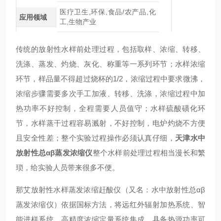
医疗卫生,环保,食品/农产品,化
应用领域
工,生物产业
传统的放射性水样前处理过程，包括取样、浓缩、转移、
洗涤、蒸发、灼烧、灰化、称重等一系列环节；水样浓缩
环节，样品量不得超过烧杯的1/2，浓缩过程中要求微沸，
浓缩步骤需要多次手工加液、转移、洗涤，浓缩过程中加
热功率不好控制，全程需要人员值守；水样硫酸磺化环
节，水样蒸干过程容易溅射，不好控制，电炉灼烧不方便
且安全性差；整个实验过程操作必须认真仔细，
天津水中
放射性总αβ蒸发浓缩仪
整个水样前处理过程相当漫长和繁
琐，给实验人员带来很多不便。
那艾放射性水样蒸发浓缩赶酸仪（又名：水中放射性总αβ
蒸发浓缩仪）依据国标方法，将远红外辐射加热系统、智
能进样系统、高精度浓缩定量系统集成，具备热源功率可