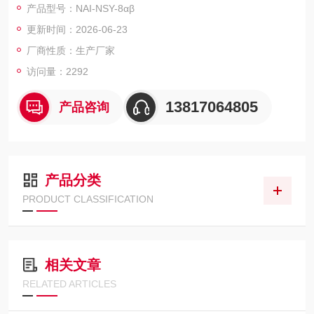
产品型号：NAI-NSY-8αβ
整个水样前处理过程相当漫长和繁琐，天津水中放射性总αβ蒸发
更新时间：2026-06-23
浓缩仪给实验人员带来很多不便。天津水中放射性总αβ蒸发浓缩
仪
厂商性质：生产厂家
访问量：2292
13817064805
产品咨询
产品分类
PRODUCT CLASSIFICATION
相关文章
RELATED ARTICLES