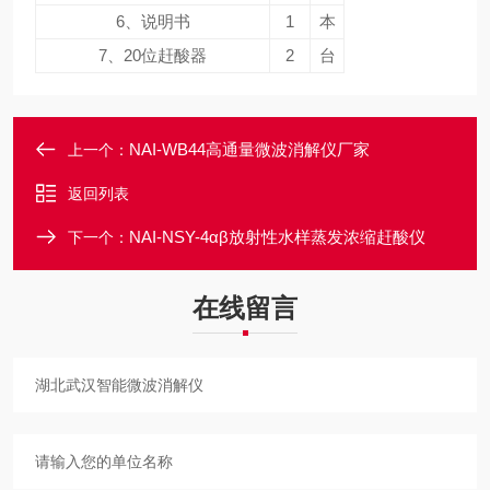
6、说明书
1
本
7、20位赶酸器
2
台
NAI-WB44高通量微波消解仪厂家
上一个：
返回列表
NAI-NSY-4αβ放射性水样蒸发浓缩赶酸仪
下一个：
在线留言