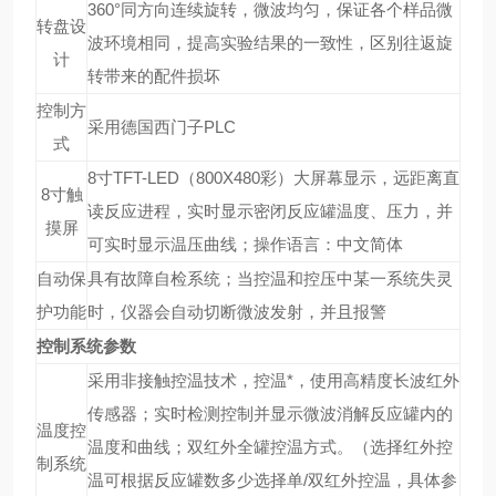
360°同方向连续旋转，微波均匀，保证各个样品微
转盘设
波环境相同，提高实验结果的一致性，区别往返旋
计
转带来的配件损坏
控制方
采用德国西门子PLC
式
8寸TFT-LED（800X480彩）大屏幕显示，远距离直
8寸触
读反应进程，实时显示密闭反应罐温度、压力，并
摸屏
可实时显示温压曲线；操作语言：中文简体
自动保
具有故障自检系统；当控温和控压中某一系统失灵
护功能
时，仪器会自动切断微波发射，并且报警
控制系统参数
采用非接触控温技术，控温*，使用高精度长波红外
传感器；实时检测控制并显示微波消解反应罐内的
温度控
温度和曲线；双红外全罐控温方式。（选择红外控
制系统
温可根据反应罐数多少选择单/双红外控温，具体参