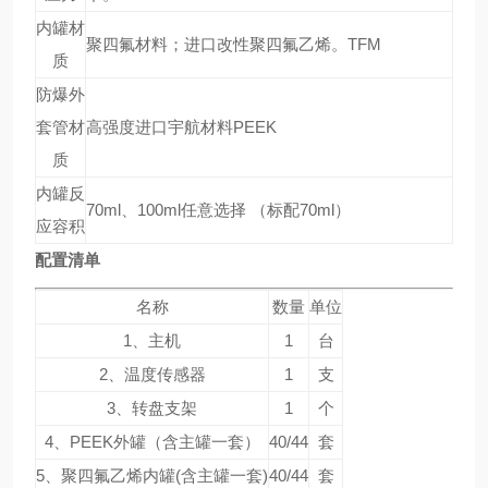
内罐材
聚四氟材料；进口改性聚四氟乙烯。TFM
质
防爆外
套管材
高强度进口宇航材料PEEK
质
内罐反
70ml、100ml任意选择 （标配70ml）
应容积
配置清单
名称
数量
单位
1、主机
1
台
2、温度传感器
1
支
3、转盘支架
1
个
4、PEEK外罐（含主罐一套）
40/44
套
5、聚四氟乙烯内罐(含主罐一套)
40/44
套