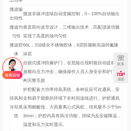
出功率
微波输
微波非脉冲连续自动变频控制，0～100%自动输出
出特性
微波均
垂直双向波导设计，三维输出技术，匹配谐波功频
匀性
实现了高度的场均匀性
微波腔
66L，316级全不锈钢腔体，6层防腐耐高温特氟隆
体
涂层
自锁式缓冲防爆炉门，在危险出现时能自动提前释
联系
防爆炉
放横向压力冲击，确保操作人员人身安全和炉门结
门
顶部
构完整无损
炉腔配备大功率排风系统，各种反应可在通风，安
排风和
全和易于观察的环境下长时间连续进行。炉腔通风
冷却系
采用耐酸蚀，大风量离心式风机，排风量不小于5m
统
3/min；炉腔内具有风冷功能，持续为反应罐降温，
温度和压力实时显示。