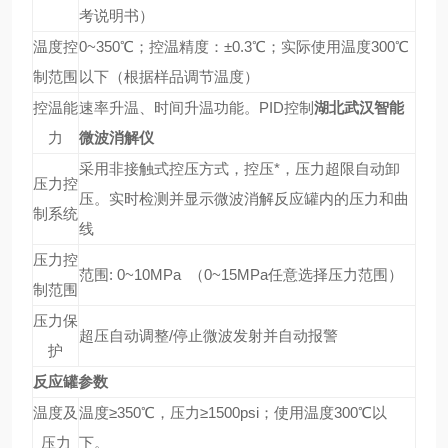
考说明书）
温度控
0~350℃；控温精度：±0.3℃；实际使用温度300℃
制范围
以下（根据样品调节温度）
控温能
速率升温、时间升温功能。PID控制
湖北武汉智能
力
微波消解仪
采用非接触式控压方式，控压*，压力超限自动卸
压力控
压。实时检测并显示微波消解反应罐内的压力和曲
制系统
线
压力控
范围: 0~10MPa （0~15MPa任意选择压力范围）
制范围
压力保
超压自动调整/停止微波发射并自动报警
护
反应罐参数
温度及
温度≥350℃，压力≥1500psi；使用温度300℃以
压力
下。