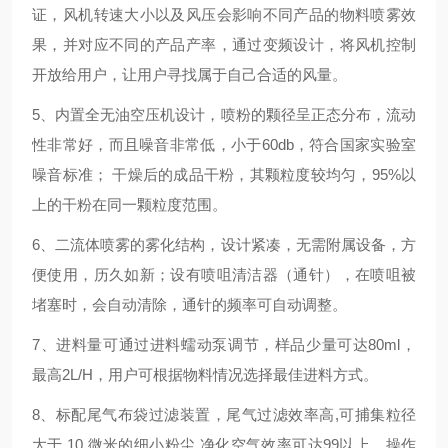
证，风机转速大小以及风压会影响不同产品的物料喷雾效
果，并对应不同的产品产率，通过变频设计，将风机控制
开放给用户，让用户寻找属于自己合适的风量。
5、内置全无油空压机设计，喷粉的颗径呈正态分布，流动
性非常好，而且噪音非常低，小于60db，符合国家实验室
噪音标准； 干燥后的成品干粉，其颗粒度较均匀，95%以
上的干粉在同一颗粒度范围。
6、二流体喷雾的雾化结构，设计紧凑，无需附属设备，方
便使用，历久如新；设有喷咀清洁器（通针），在喷咀被
堵塞时，会自动清除，通针的频率可自动调整。
7、进料量可通过进料蠕动泵调节，样品少量可达80ml，
最高2L/H，用户可根据物料情况选择最佳进料方式。
8、标配尾气布袋过滤装置，尾气过滤效率高,可捕集粒径
大于 10 微米的细小粉尘,净化空气效率可达99以上，操作