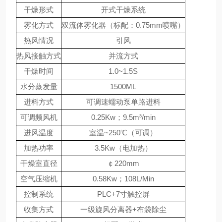
干燥形式
开式干燥系统
雾化方式
双流体雾化器（标配：0.75mm喷嘴）
热风情况
引风
热风接触方式
并流方式
干燥时间
1.0~1.5S
水分蒸发量
1500ML
进料方式
可调速蠕动泵单路进料
可调频风机
0.25Kw；9.5m³/min
进风温度
室温~250℃（可调）
加热功率
3.5Kw（电加热）
干燥室直径
￠220mm
空气压缩机
0.58Kw；108L/Min
控制系统
PLC+7寸触控屏
收集方式
一级旋风分离器+布袋除尘