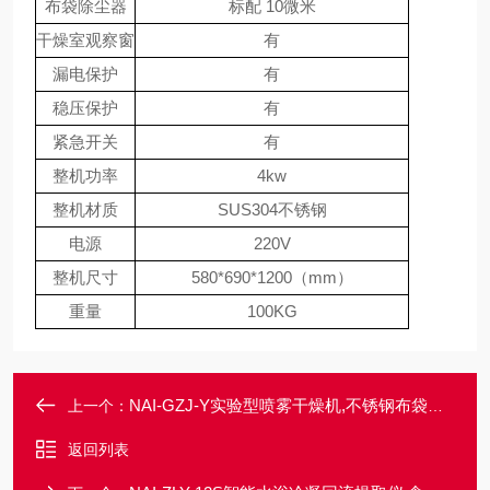
布袋除尘器
标配 10微米
干燥室观察窗
有
漏电保护
有
稳压保护
有
紧急开关
有
整机功率
4kw
整机材质
SUS304不锈钢
电源
220V
整机尺寸
580*690*1200（mm）
重量
100KG
NAI-GZJ-Y实验型喷雾干燥机,不锈钢布袋除尘干燥设备
上一个：
返回列表