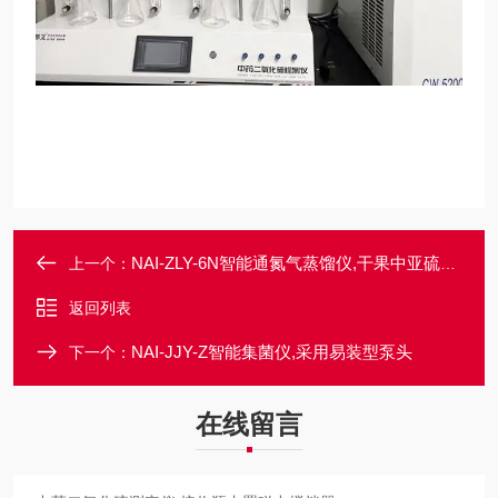
NAI-ZLY-6N智能通氮气蒸馏仪,干果中亚硫酸盐的测定
上一个：
返回列表
NAI-JJY-Z智能集菌仪,采用易装型泵头
下一个：
在线留言