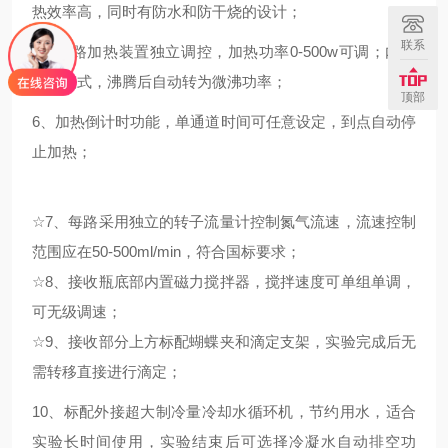
热效率高，同时有防水和防干烧的设计；
联系
5、每路加热装置独立调控，加热功率0-500w可调；内置
微沸模式，沸腾后自动转为微沸功率；
顶部
6、加热倒计时功能，单通道时间可任意设定，到点自动停
止加热；
☆
7、每路采用独立的转子流量计控制氮气流速，流速控制
范围应在50-500ml/min，符合国标要求；
☆
8、接收瓶底部内置磁力搅拌器，搅拌速度可单组单调，
可无级调速；
☆
9、接收部分上方标配蝴蝶夹和滴定支架，实验完成后无
需转移直接进行滴定；
10、标配外接超大制冷量冷却水循环机，节约用水，适合
实验长时间使用，实验结束后可选择冷凝水自动排空功