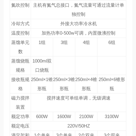
氮吹控制
主机有氮气总接口，氮气流量可通过流量计单
独控制
冷却方式
外接大功率冷水机
温度控制
加热功率0-500w可调，内置微沸控制
蒸馏单元
1组
3组
4组
6组
数
蒸馏烧瓶
1000ml双
规格
口烧瓶
接收瓶规
250ml×1锥
250ml×3锥
250ml×4锥
250ml×6锥形
格
形瓶
形瓶
形瓶
瓶
磁力搅拌
搅拌速度可单组单调，无级调速
装置
额定功率
600W
1600W
2100W
3100W
额定电压
220V/50HZ
滴定架和
1个单夹
3个单夹
2个双夹
3个双夹