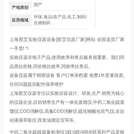
国产
产地类别
环保,食品/农产品,化工,制药/
应用领域
生物制药
上海那艾实验仪器设备[那艾仪器厂家]网站 全国送货厂家
一手货! *!
实验仪器非电子产品,使用效率和售后服务很重要。我们同
品质比价格,同价格比效率,同效率比售后。
设备仪器属于精密设备 客户订单录档案 免费1年质量保质,
任何问题提供配件保养维护
上海那艾仪器专注以实验仪器设计、研发,生产,销售为核心
的仪器企业,目前销售生产有一体化蒸馏仪,中药二氧化硫蒸
馏仪,COD消解仪,高氯COD消解仪,硫化物酸化吹气仪,全自
动液液萃取仪,挥发油测定仪等等。
中药二氧化硫残留量检测仪1联/3联/4联/6联系列产品是根