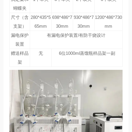
蝴蝶夹
尺寸（含
280*435*5
698*486*7
930*486*7
1200*486*730
支架）
65mm
30mm
30mm
mm
漏电保护
有漏电保护装置/有防干烧设计
装置
赠送样品
无
6位1000ml蒸馏瓶样品架一副
架