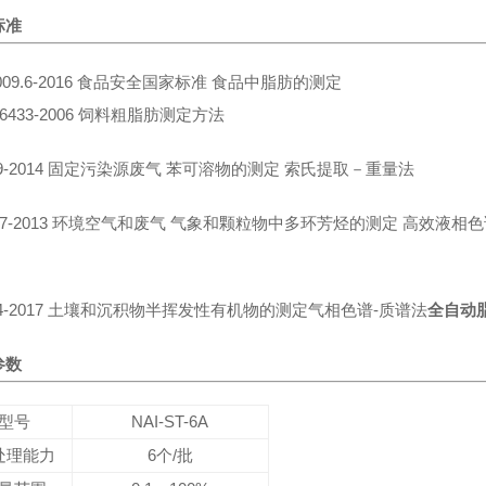
标准
5009.6-2016 食品安全国家标准 食品中脂肪的测定
T 6433-2006 饲料粗脂肪测定方法
09-2014 固定污染源废气 苯可溶物的测定 索氏提取－重量法
647-2013 环境空气和废气 气象和颗粒物中多环芳烃的测定 高效液相
34-2017 土壤和沉积物半挥发性有机物的测定气相色谱-质谱法
全自动
参数
型号
NAI-ST-6A
处理能力
6个/批