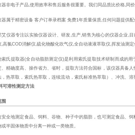
仪器非电子产品,使用效率和售后服务很重要。我们同品质比价格,同价
仪器属于精密设备 客户订单录档案 免费1年质量保质,任何问题提供
那艾仪器专注以实验仪器设计、研发,生产,销售为核心的仪器企业,目
仪,高氯COD消解仪,硫化物酸化吹气仪,全自动液液萃取仪,挥发油测
动索氏提取器(全自动脂肪测定仪)是利用索氏提取技术研制而成的
定、精确度高、操作省力、省时，提取方法符合国标，该仪器具备人
法，热萃取，索氏热萃取，连续流动，索氏标准热萃取）、冲洗、溶
饲料可溶性测定方法
范围
速安全地测定食品、饲料、谷物、种子中的脂肪，也可测定食品、饲
物或半固体物质中分离一种或一类物质。