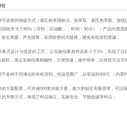
特征
 五种可选择的抽提方式（索氏标准国标法、热萃取、索氏热萃取、连
 溶剂回收率大于85%（溶剂：石油醚，；时间：90分） ；产品内置
，发生泄露，声光报警，采用软密封式链接，避免有机溶剂泄漏；
 的分离式设计与优异的工艺，让实验结果相对误差小于1%，实现了
肪损耗，保证实验结果精确性，方便快捷，操作简单，比传统方法可缩短
适用于多种不同沸点的有机溶剂，控温范围广，从室温到300℃ ；内置P
 灵活的方案配置，可存储500套实验方案，极大的贴近实验需求，可
 独立的升降方式，体现了样品独立、实验安全、节能低碳等特点；