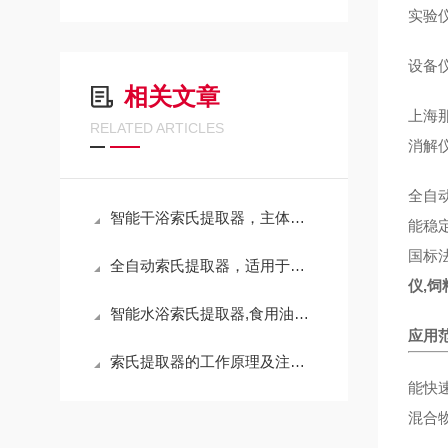
实验
设备
相关文章
上海
RELATED ARTICLES
消解
全自
智能干浴索氏提取器，主体采用品牌冷轧板配合静电粉末涂装
能稳
国标
全自动索氏提取器，适用于多种不同沸点的有机溶剂
仪,
智能水浴索氏提取器,食用油中不溶性杂质含量的测定
应用
索氏提取器的工作原理及注意事项
能快
混合