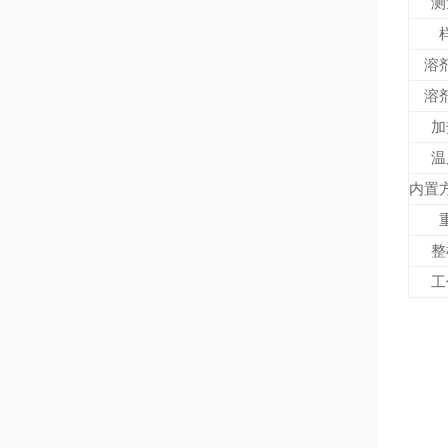
测
溶
溶
加
温
内置
整
工