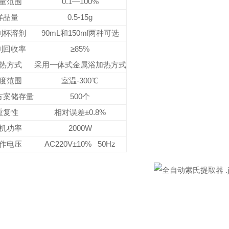
量范围
0.1—100%
样品量
0.5-15g
剂杯溶剂
90mL和150ml两种可选
剂回收率
≥85%
热方式
采用一体式金属浴加热方式
度范围
室温-300℃
方案储存量
500个
重复性
相对误差±0.8%
机功率
2000W
作电压
AC220V±10% 50Hz