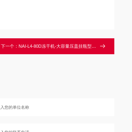
下一个：
NAI-L4-80D冻干机-大容量压盖挂瓶型,可预设冷阱温度