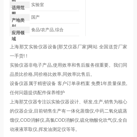
型
实验室
适用范
围
国产
产地类
别
食品/农产品,综合
应用领
域
上海那艾实验仪器设备[那艾仪器厂家]网站 全国送货厂家
一手货!
!
实验仪器非电子产品,使用效率和售后服务很重要。我们同
品质比价格,同价格比效率,同效率比售后。
设备仪器属于精密设备 客户订单录档案 免费1年质量保质,
任何问题提供配件保养维护
上海那艾仪器专注以实验仪器设计、研发,生产,销售为核心
的仪器企业,目前销售生产有一体化蒸馏仪,中药二氧化硫蒸
馏仪,COD消解仪,高氯COD消解仪,硫化物酸化吹气仪,全自
动液液萃取仪,挥发油测定仪等等。