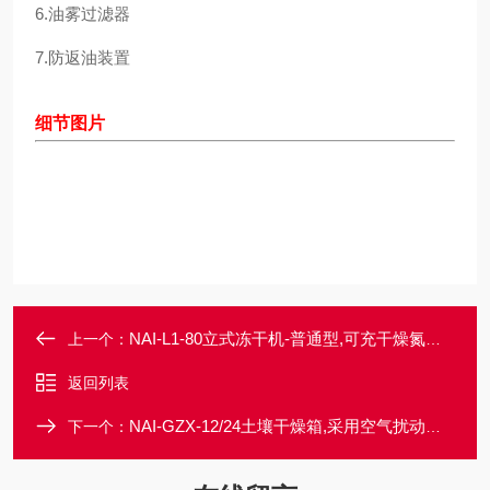
6.油雾过滤器
7.防返油装置
细节图片
NAI-L1-80立式冻干机-普通型,可充干燥氮气或惰性气体
上一个：
返回列表
NAI-GZX-12/24土壤干燥箱,采用空气扰动技术
下一个：