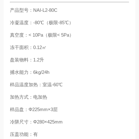
产品型号：NAI-L2-80C
冷凝温度：-80℃（极限-85℃）
真空度：< 10Pa（极限< 5Pa）
冻干面积：0.12㎡
盘装物料：1.2升
捕水能力：6kg/24h
样品温度加热：室温-60℃
加热方式：电加热
样品盘：Φ225mm×3层
冷阱尺寸：Φ280×425mm
压盖功能：有