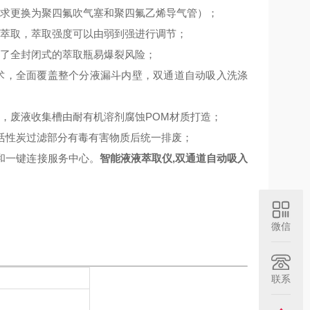
需求更换为聚四氟吹气塞和聚四氟乙烯导气管）；
荡萃取，萃取强度可以由弱到强进行调节；
免了全封闭式的萃取瓶易爆裂风险；
术，全面覆盖整个分液漏斗内壁，双通道自动吸入洗涤
，废液收集槽由耐有机溶剂腐蚀POM材质打造；
活性炭过滤部分有毒有害物质后统一排废；
和一键连接服务中心。
智能液液萃取仪,双通道自动吸入
微信
联系