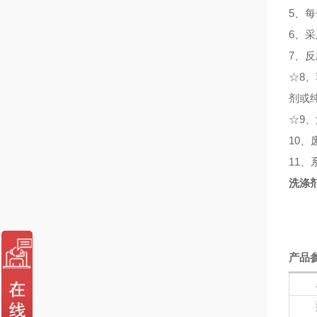
5、
6、
7、
☆
8
剂或
☆
9
10
11
洗涤
产品