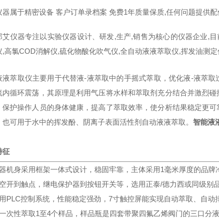
仪器属于精密设备 客户订单录档案 免费1年质量保质,任何问题提供
那艾仪器专注以实验仪器设计、研发,生产,销售为核心的仪器企业,目
仪,高氯COD消解仪,硫化物酸化吹气仪,全自动液液萃取仪,挥发油测
液液萃取仪主要用于代替液-液萃取中的手摇式萃取，优化液-液萃
流内循环震荡，其原理是利用气压将水样和萃取剂充分结合并激烈碰
，保护操作人员的身体健康，提高了萃取效率，使分析结果稳定更可
，也可用于水中的挥发酚、阴离子表面活性剂自动液液萃取。
智能液
特征
仪器机身采用框架一体式设计，稳固牢靠，主体采用1毫米厚度的品牌
从空开到触点，继电保护器到按钮开关等，选用正泰/德力西或同级别
用PLC控制系统，性能稳定强劲，7寸触控屏能实现自动萃取、自
一次性萃取1至4个样品，样品瓶是四套带聚四氟乙烯阀门的三口分液漏斗