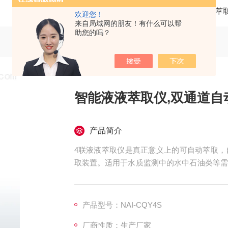
当前位置：
首页
产品中心
液液萃
欢迎您！
来自局域网的朋友！有什么可以帮
助您的吗？
智能液液萃取仪,双通道自
产品简介
4联液液萃取仪是真正意义上的可自动萃取，
取装置。适用于水质监测中的水中石油类等需
表面活性剂自动液液萃取。液液萃取装置,单
产品型号：NAI-CQY4S
厂商性质：生产厂家