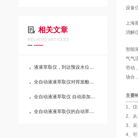
设备
上海
相关文章
消解
RELATED ARTICLES
智能
气气
液液萃取仪，到达预设水位后自动启动废液排放程序
劳动
场合
全自动液液萃取仪对挥发酚校准曲线的测定
主要
全自动液液萃取仪 自动添加试剂 那艾
1、
全自动液液萃取仪的自动萃取自动加液说明参数
2、
3
、采
4、可