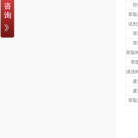
控
萃取
试剂
萃
萃
萃取
萃
清洗
废
废
萃取