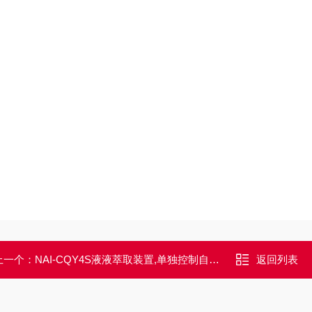
上一个：
NAI-CQY4S液液萃取装置,单独控制自动萃取
返回列表