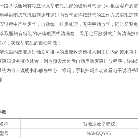
每一路萃取瓶均有独立插入萃取瓶底部的玻璃导气管（可根据客户的
采用半封闭式气流振荡原理通过内置气泵连续鼓气的工作方式实现震
反应过程中产生废气，自动统一排废处理，无需手动放气，同时又避
、萃取瓶均有特制的玻璃喷洒式清洗塞，采用定压散射式广角清洗技
纯水，实现萃取瓶的自动冲洗；
、清洗后的废液通过独立可推拉的废液收集槽排入到主机内的废水箱中
、废液箱设有液位装置，到达预设水位后自动启动废液排放程序，经由
、系统内自带说明书和服务中心二维码，手机扫码自动查看电子说明书
剂
参数
名称
智能液液萃取仪
型号
NAI-CQY4S