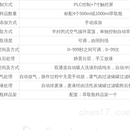
制方式
PLC控制+7寸触控屏
样品数量
标配4个500ml或1000ml萃取瓶
添加方式
手动添加
取方式
半封闭式空气循环震荡，单独控制自动
取强度
可调，由弱到强
时间及方式
0~999秒之间可调，0~99次
取后处理
静置分层，手工放液
时间及方式
双通道自动吸入洗涤剂或纯水，自动冲
气处理
自动放气，操作过程中无需手动放，废气由过滤储罐过滤
液处理
自动排废液，废液经由活性炭储罐过滤吸附后
瓶样品架
配套：萃取瓶样品架一个