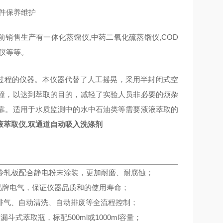
配件保养维护
前销售生产有一体化蒸馏仪,中药二氧化硫蒸馏仪,COD
定仪等等。
取过程的仪器。本仪器代替了人工摇晃，采用半封闭式空
撞，以达到萃取的目的，减轻了实验人员非必要的烦杂
靠。适用于水质监测中的水中石油类等需要液液萃取的
液萃取仪,双通道自动吸入洗涤剂
冷轧板配合静电粉末涂装，更加耐磨、耐腐蚀；
品牌电气，保证仪器品质和的使用寿命；
动排气、自动清洗、自动排废等全流程控制；
式萃取瓶，标配500ml或1000ml容量；