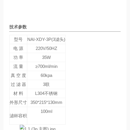
技术参数
型号
NAI-XDY-3P(3滤头)
电 源
220V/50HZ
功 率
35W
流 量
≥700ml/min
真 空 度
60kpa
过 滤 器
3联
材 料
L304不锈钢
外形尺寸
350*215*130mm
100ml
滤杯容积