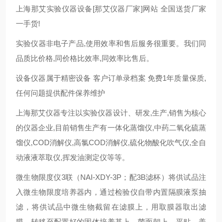
上海那艾实验仪器设备[那艾仪器厂家]网站 全国送货厂家
一手货!
实验仪器非电子产品,使用效率和售后服务很重要。我们同
品质比价格,同价格比效率,同效率比售后。
设备仪器属于精密设备 客户订单录档案 免费1年质量保质,
任何问题提供配件保养维护
上海那艾仪器专注以实验仪器设计、研发,生产,销售为核心
的仪器企业,目前销售生产有一体化蒸馏仪,中药二氧化硫蒸
馏仪,COD消解仪,高氯COD消解仪,硫化物酸化吹气仪,全自
动液液萃取仪,挥发油测定仪等等。
微生物限度仪3联（NAI-XDY-3P；配3B滤杯）将供试品注
入微生物限度培养器内，通过检验仪自带内置隔膜液泵抽
滤，将供试品中微生物截留在滤膜上，用取膜器取出滤
膜，转移至配置好的固体培养基上，菌面朝上，平贴。盖