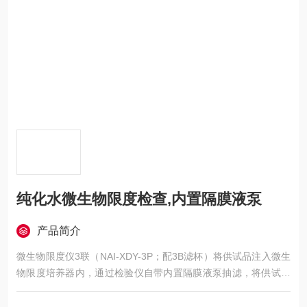
纯化水微生物限度检查,内置隔膜液泵
产品简介
微生物限度仪3联（NAI-XDY-3P；配3B滤杯）将供试品注入微生
物限度培养器内，通过检验仪自带内置隔膜液泵抽滤，将供试品
中微生物截留在滤膜上，用取膜器取出滤膜，转移至配置好的固
体培养基上，菌面朝上，平贴。盖上盖子形成封闭的培养盒，置