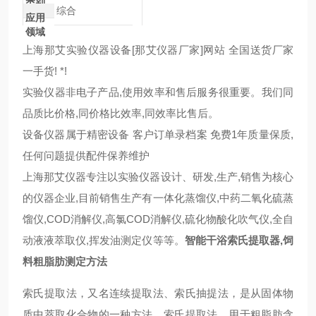
类别
综合
应用
领域
上海那艾实验仪器设备[那艾仪器厂家]网站 全国送货厂家
一手货! *!
实验仪器非电子产品,使用效率和售后服务很重要。我们同
品质比价格,同价格比效率,同效率比售后。
设备仪器属于精密设备 客户订单录档案 免费1年质量保质,
任何问题提供配件保养维护
上海那艾仪器专注以实验仪器设计、研发,生产,销售为核心
的仪器企业,目前销售生产有一体化蒸馏仪,中药二氧化硫蒸
馏仪,COD消解仪,高氯COD消解仪,硫化物酸化吹气仪,全自
动液液萃取仪,挥发油测定仪等等。
智能干浴索氏提取器,饲
料粗脂肪测定方法
索氏提取法，又名连续提取法、索氏抽提法，是从固体物
质中萃取化合物的一种方法。索氏提取法，用于粗脂肪含