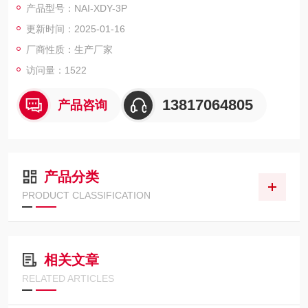
产品型号：NAI-XDY-3P
盒，置于相应的恒温培养箱内培养并计数。微生物限度仪3联,内
更新时间：2025-01-16
置隔膜液泵
厂商性质：生产厂家
访问量：1522
13817064805
产品咨询
产品分类
PRODUCT CLASSIFICATION
相关文章
RELATED ARTICLES