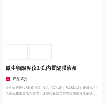
微生物限度仪3联,内置隔膜液泵
产品简介
微生物限度仪3联直排款（NAI-XDY-3P；配3B滤杯）将供试品注
入微生物限度培养器内，通过检验仪自带内置隔膜液泵抽滤，将
供试品中微生物截留在滤膜上，用取膜器取出滤膜，转移至配置
好的固体培养基上，菌面朝上，平贴。盖上盖子形成封闭的培养