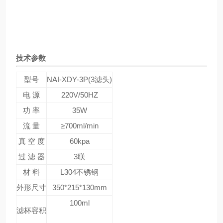
技术参数
型号
NAI-XDY-3P(3滤头)
电 源
220V/50HZ
功 率
35W
流 量
≥700ml/min
真 空 度
60kpa
过 滤 器
3联
材 料
L304不锈钢
外形尺寸
350*215*130mm
100ml
滤杯容积