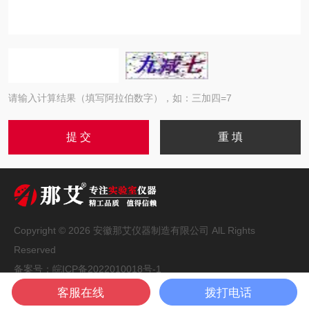
请输入计算结果（填写阿拉伯数字），如：三加四=7
Copyright © 2026 安徽那艾仪器制造有限公司 AlL Rights
Reserved
备案号：
皖ICP备2022010018号-1
技术支持：
化工仪器网
管理登录
sitemap.xml
客服在线
拨打电话