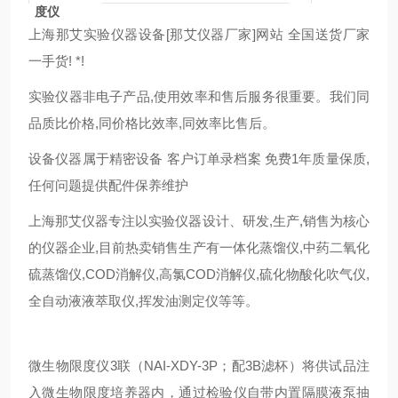
度仪
上海那艾实验仪器设备[那艾仪器厂家]网站 全国送货厂家
一手货! *!
实验仪器非电子产品,使用效率和售后服务很重要。我们同
品质比价格,同价格比效率,同效率比售后。
设备仪器属于精密设备 客户订单录档案 免费1年质量保质,
任何问题提供配件保养维护
上海那艾仪器专注以实验仪器设计、研发,生产,销售为核心
的仪器企业,目前热卖销售生产有一体化蒸馏仪,中药二氧化
硫蒸馏仪,COD消解仪,高氯COD消解仪,硫化物酸化吹气仪,
全自动液液萃取仪,挥发油测定仪等等。
微生物限度仪3联（NAI-XDY-3P；配3B滤杯）将供试品注
入微生物限度培养器内，通过检验仪自带内置隔膜液泵抽