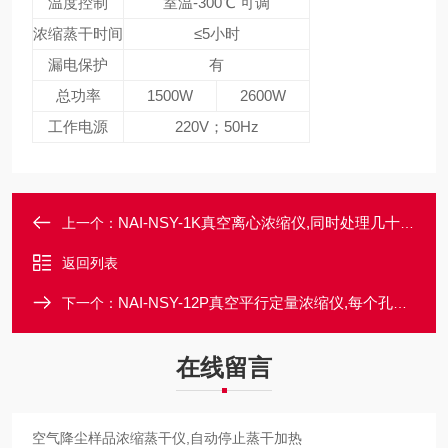
温度控制
室温-300℃ 可调
浓缩蒸干时间
≤5小时
漏电保护
有
总功率
1500W
2600W
工作电源
220V；50Hz
NAI-NSY-1K真空离心浓缩仪,同时处理几十到上百个样品
上一个：
返回列表
NAI-NSY-12P真空平行定量浓缩仪,每个孔位的温度一致
下一个：
在线留言