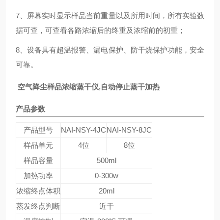
7、屏幕实时显示样品当前重量以及所用时间，所有实验数
据可查，可查看各路浓缩后的终重及浓缩前的初重；
8、设备具有超温报警、漏电保护、防干烧保护功能，安全
可靠。
空气降尘样品浓缩蒸干仪,自动停止蒸干加热
产品参数
产品型号
NAI-NSY-4JC
NAI-NSY-8JC
样品单元
4位
8位
样品容量
500ml
加热功率
0-300w
浓缩终点体积
20ml
蒸发终点判断
近干