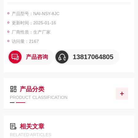
气降尘样品的浓缩蒸干前处理。全程自动监控浓缩样品的状态变
化无须人工值守，操作便捷，降低实验人员劳动强度。空气降尘
产品型号：NAI-NSY-8JC
样品浓缩蒸干仪,水质盐量的测定
更新时间：2025-01-16
厂商性质：生产厂家
访问量：2167
13817064805
产品咨询
产品分类
PRODUCT CLASSIFICATION
相关文章
RELATED ARTICLES