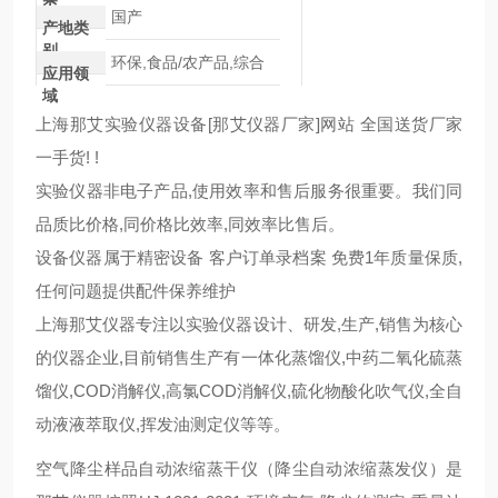
类
国产
产地类
别
环保,食品/农产品,综合
应用领
域
上海那艾实验仪器设备[那艾仪器厂家]网站 全国送货厂家
一手货!
!
实验仪器非电子产品,使用效率和售后服务很重要。我们同
品质比价格,同价格比效率,同效率比售后。
设备仪器属于精密设备 客户订单录档案 免费1年质量保质,
任何问题提供配件保养维护
上海那艾仪器专注以实验仪器设计、研发,生产,销售为核心
的仪器企业,目前销售生产有一体化蒸馏仪,中药二氧化硫蒸
馏仪,COD消解仪,高氯COD消解仪,硫化物酸化吹气仪,全自
动液液萃取仪,挥发油测定仪等等。
空气降尘样品自动浓缩蒸干仪（降尘自动浓缩蒸发仪）是