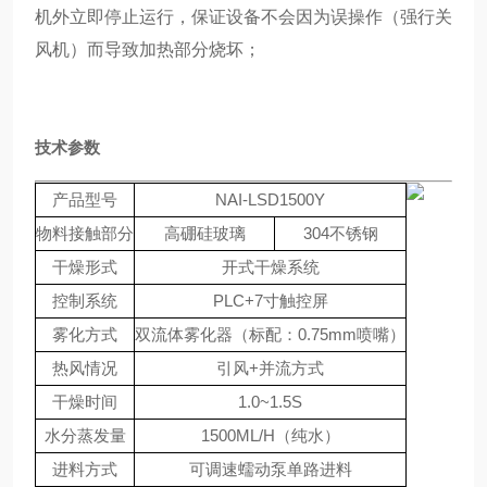
机外立即停止运行，保证设备不会因为误操作（强行关
风机）而导致加热部分烧坏；
技术参数
产品型号
NAI-LSD1500Y
物料接触部分
高硼硅玻璃
304不锈钢
干燥形式
开式干燥系统
控制系统
PLC+7寸触控屏
雾化方式
双流体雾化器（标配：0.75mm喷嘴）
热风情况
引风+并流方式
干燥时间
1.0~1.5S
水分蒸发量
1500ML/H（纯水）
进料方式
可调速蠕动泵单路进料