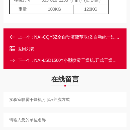
整机尺寸
995*610*1150（mm）(长宽高）
重量
100KG
120KG
NAI-CQY6Z全自动液液萃取仪,自动统一过滤芯排废处理
上一个：
返回列表
NAI-LSD1500Y小型喷雾干燥机,开式干燥系统
下一个：
在线留言