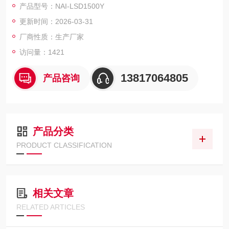
产品型号：NAI-LSD1500Y
干燥成品可根据需要，制成粉状、颗粒状、空心球或团粒状。 实
更新时间：2026-03-31
验室喷雾干燥机,引风+并流方式
厂商性质：生产厂家
访问量：1421
13817064805
产品咨询
产品分类
PRODUCT CLASSIFICATION
相关文章
RELATED ARTICLES