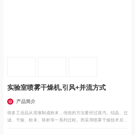
实验室喷雾干燥机,引风+并流方式
产品简介
很多工业品从溶液制成粉末，传统的方法要经过蒸汽、结晶、过
滤、干燥、粉末、筛析等一系列过程。而采用喷雾干燥技术后，
用雾化器喷出溶液，在热气流的作用下直接生成粉末产品，原料
液可以是溶液、乳浊液或悬乳液，也可以是熔融液或者膏状物，