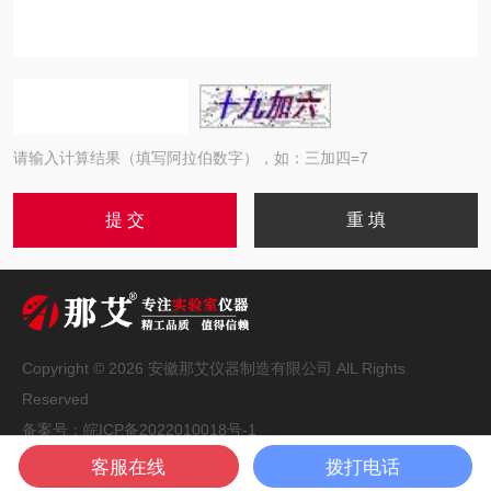
请输入计算结果（填写阿拉伯数字），如：三加四=7
Copyright © 2026 安徽那艾仪器制造有限公司 AlL Rights
Reserved
备案号：
皖ICP备2022010018号-1
技术支持：
化工仪器网
管理登录
sitemap.xml
客服在线
拨打电话