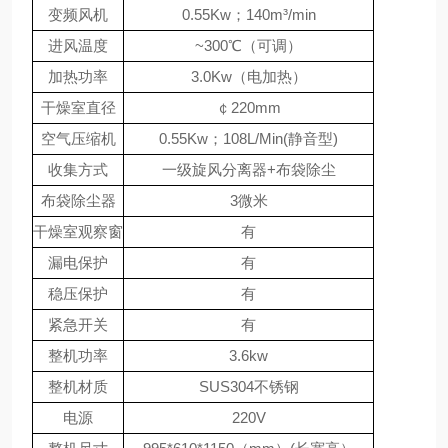
变频风机
0.55Kw；140m³/min
进风温度
~300℃（可调）
加热功率
3.0Kw（电加热）
干燥室直径
￠220mm
空气压缩机
0.55Kw；108L/Min(静音型)
收集方式
一级旋风分离器+布袋除尘
布袋除尘器
3微米
干燥室观察窗
有
漏电保护
有
稳压保护
有
紧急开关
有
整机功率
3.6kw
整机材质
SUS304不锈钢
电源
220V