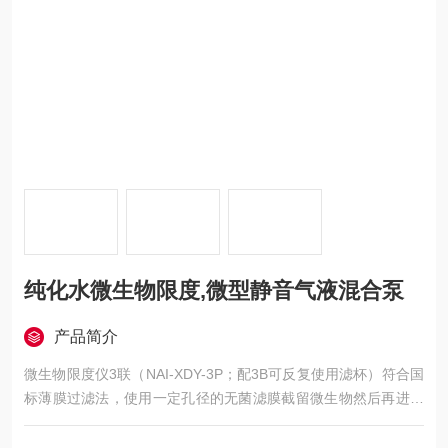
纯化水微生物限度,微型静音气液混合泵
产品简介
微生物限度仪3联（NAI-XDY-3P；配3B可反复使用滤杯）符合国
标薄膜过滤法，使用一定孔径的无菌滤膜截留微生物然后再进行
培养、计数。通常实验过程中将供试品注入微生物限度培养器
内，通过检验仪自带内置隔膜液泵抽滤，将供试品中微生物截留