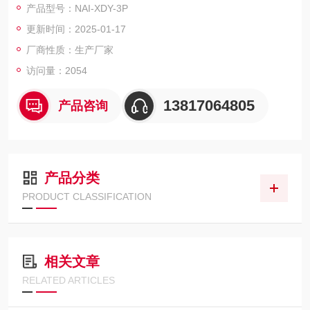
产品型号：NAI-XDY-3P
在滤膜上，用取膜器取出滤膜，转移至配置好的固体培养基上，
更新时间：2025-01-17
菌面朝上，平贴。盖上盖子形成封闭的培养盒，置于相应的恒温
培养箱内培养并计数纯化水微生物限度,微型静音气液混合泵
厂商性质：生产厂家
访问量：2054
13817064805
产品咨询
产品分类
PRODUCT CLASSIFICATION
相关文章
RELATED ARTICLES