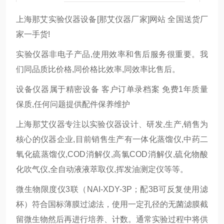
上海那艾实验仪器设备[那艾仪器厂家]网站 全国送货厂
家一手货!
实验仪器非电子产品,使用效率和售后服务很重要。我
们同品质比价格,同价格比效率,同效率比售后。
设备仪器属于精密设备 客户订单录档案 免费1年质量
保质,任何问题提供配件保养维护
上海那艾仪器专注以实验仪器设计、研发,生产,销售为
核心的仪器企业,目前销售生产有一体化蒸馏仪,中药二
氧化硫蒸馏仪,COD消解仪,高氯COD消解仪,硫化物酸
化吹气仪,全自动液液萃取仪,挥发油测定仪等等。
微生物限度仪3联（NAI-XDY-3P；配3B可反复使用滤
杯）符合国标薄膜过滤法，使用一定孔径的无菌滤膜截
留微生物然后再进行培养、计数。通常实验过程中将供