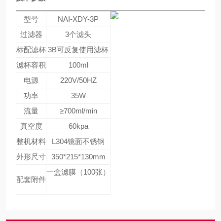
型号
NAI-XDY-3P
过滤器
3个滤头
标配滤杯
3B可反复使用滤杯
滤杯容积
100ml
电源
220V/50HZ
功率
35W
流量
≥700ml/min
真空度
60kpa
整机材料
L304镜面不锈钢
外形尺寸
350*215*130mm
一盒滤膜（100张）
配套附件