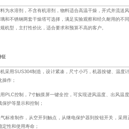
物料为水溶剂，不含有机溶剂，物料适合高温干燥，开式并流送
玻璃和不锈钢两套干燥塔可选择，满足实验观察和经久耐用的不
常规机型，主打性价比，适合要求和预算不高的客户。
特征
整机采用SUS304制造，设计紧凑，尺寸小巧，机器按键、温
化操作；
采用PLC控制，7寸触摸屏一键全控，可实现进风温度、出风温
载保护等显示和控制；
电气标准制作，从空开到触点，从继电保护器到按钮开关，采用
稳定性和使用寿命；