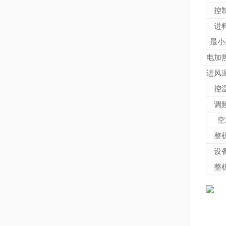
控
进
最小
电加
进风
控
调
空
整
设
整