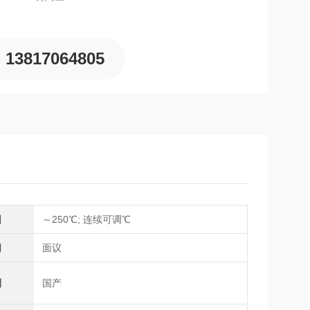
13817064805
围
～250℃; 连续可调℃
间
面议
别
国产