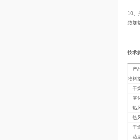
10
致加
技术
产
物料
干
雾
热
热
干
蒸