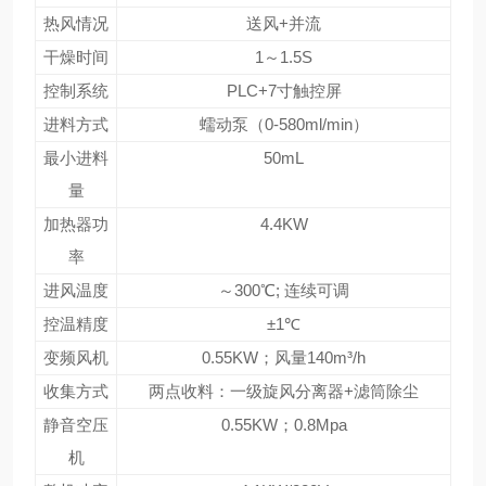
热风情况
送风+并流
干燥时间
1～1.5S
控制系统
PLC+7寸触控屏
进料方式
蠕动泵（0-580ml/min）
最小进料
50mL
量
加热器功
4.4KW
率
进风温度
～300℃; 连续可调
控温精度
±1℃
变频风机
0.55KW；风量140m³/h
收集方式
两点收料：一级旋风分离器+滤筒除尘
静音空压
0.55KW；0.8Mpa
机