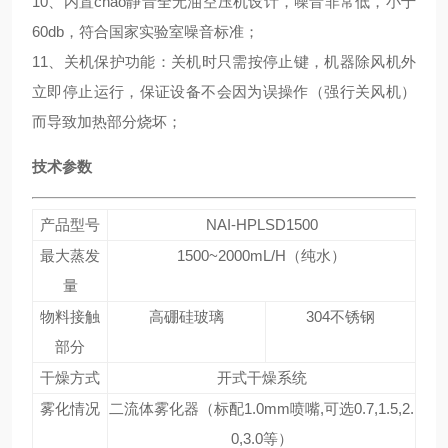
10、内置chao静音全无油空压机设计，噪音非常低，小于
60db，符合国家实验室噪音标准；
11、关机保护功能：关机时只需按停止键，机器除风机外
立即停止运行，保证设备不会因为误操作（强行关风机）
而导致加热部分烧坏；
技术参数
产品型号
NAI-HPLSD1500
最大蒸发
1500~2000mL/H（纯水）
量
物料接触
高硼硅玻璃
304不锈钢
部分
干燥方式
开式干燥系统
雾化情况
二流体雾化器（标配1.0mm喷嘴,可选0.7,1.5,2.
0,3.0等）