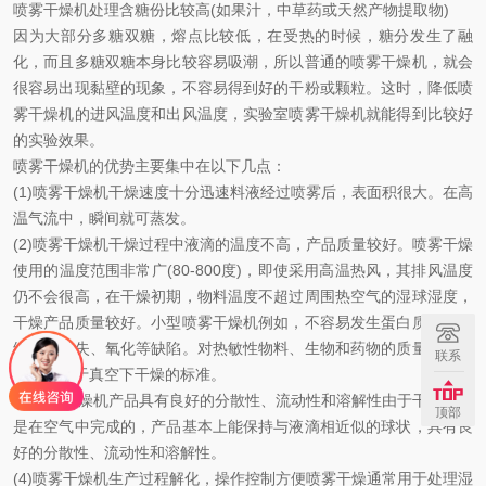
喷雾干燥机处理含糖份比较高(如果汁，中草药或天然产物提取物)
因为大部分多糖双糖，熔点比较低，在受热的时候，糖分发生了融
化，而且多糖双糖本身比较容易吸潮，所以普通的喷雾干燥机，就会
很容易出现黏壁的现象，不容易得到好的干粉或颗粒。这时，降低喷
雾干燥机的进风温度和出风温度，实验室喷雾干燥机就能得到比较好
的实验效果。
喷雾干燥机的优势主要集中在以下几点：
(1)喷雾干燥机干燥速度十分迅速料液经过喷雾后，表面积很大。在高
温气流中，瞬间就可蒸发。
(2)喷雾干燥机干燥过程中液滴的温度不高，产品质量较好。喷雾干燥
使用的温度范围非常广(80-800度)，即使采用高温热风，其排风温度
仍不会很高，在干燥初期，物料温度不超过周围热空气的湿球湿度，
干燥产品质量较好。小型喷雾干燥机例如，不容易发生蛋白质变化、
维生素损失、氧化等缺陷。对热敏性物料、生物和药物的质量，基本
联系
上能接近于真空下干燥的标准。
(3)喷雾干燥机产品具有良好的分散性、流动性和溶解性由于干燥过程
顶部
是在空气中完成的，产品基本上能保持与液滴相近似的球状，具有良
好的分散性、流动性和溶解性。
(4)喷雾干燥机生产过程解化，操作控制方便喷雾干燥通常用于处理湿