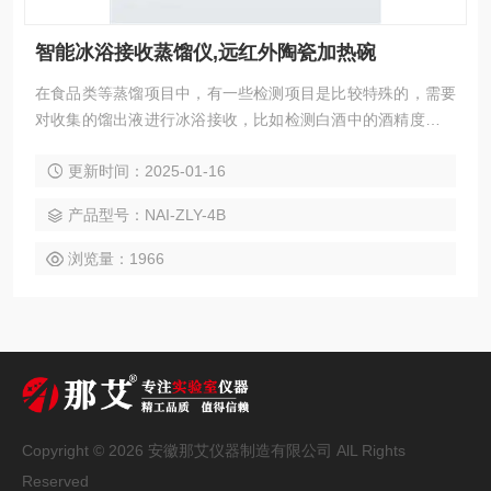
智能冰浴接收蒸馏仪,远红外陶瓷加热碗
在食品类等蒸馏项目中，有一些检测项目是比较特殊的，需要
对收集的馏出液进行冰浴接收，比如检测白酒中的酒精度、食
品中的N-亚硝胺、乙酸钠等。蒸馏过程复杂，同时在接收端对
更新时间：2025-01-16
收集的馏出液进行冰浴接收，防止待测液体的有机成份二次挥
发。目前，国内多数实验室均采用纯手工方式进行此类项目的
产品型号：NAI-ZLY-4B
实验操作，整个过程费时费力，搭配的简易实验装置弊端多
多，智能冰浴接收蒸馏仪,远红外陶瓷加热碗
浏览量：1966
Copyright © 2026 安徽那艾仪器制造有限公司 AlL Rights
Reserved