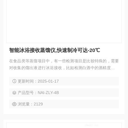
智能冰浴接收蒸馏仪,快速制冷可达-20℃
在食品类等蒸馏项目中，有一些检测项目是比较特殊的，需要
对收集的馏出液进行冰浴接收，比如检测白酒中的酒精度、食
品中的N-亚硝胺、乙酸钠等。蒸馏过程复杂，同时在接收端对
更新时间：2025-01-17
收集的馏出液进行冰浴接收，防止待测液体的有机成份二次挥
发。目前，国内多数实验室均采用纯手工方式进行此类项目的
产品型号：NAI-ZLY-4B
实验操作，整个过程费时费力，搭配的简易实验装置弊端多
多，智能冰浴接收蒸馏仪,快速制冷可达-20℃
浏览量：2129