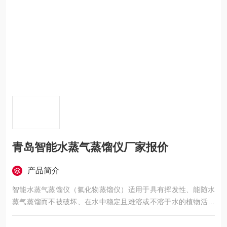
青岛智能水蒸气蒸馏仪厂家报价
产品简介
智能水蒸气蒸馏仪（氟化物蒸馏仪）适用于具有挥发性、能随水
蒸气蒸馏而不被破坏、在水中稳定且难溶或不溶于水的植物活性
成分提取。直接向不混溶于水的液体混合物中通入水蒸气的蒸馏
方法。青岛智能水蒸气蒸馏仪厂家报价