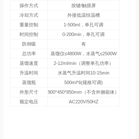
操作方式
按键/触摸屏
冷却方式
外接低温恒温槽
重量控制
1-500ml，单孔可调
时间控制
0-200min，单孔可调
防倒吸
有
总功率
蒸馏仪≤4800W，水蒸气≤2500W
蒸馏速度
2-12ml/min（调整单孔功率）
升温时间
水蒸气升温时间10-15min
蒸馏瓶
500ml*6(规格可调)
外形尺寸
900*450*850mm（不含外侧箱体）
额定电压
AC220V/50HZ