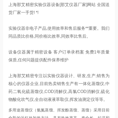
上海那艾精密实验仪器设备[那艾仪器厂家]网站 全国送
货厂家一手货! *!
实验仪器非电子产品,使用效率和售后服务**重要。我们
同品质比价格,同价格比效率,同效率比售后。
设备仪器属于精密设备 客户订单录档案 免费1年质量
保质,任何问题提供配件保养维护
上海那艾精密专注以实验仪器设计、研发,生产,销售为
核心的仪器企业,目前热卖销售生产有一体化蒸馏仪,中
药二氧化硫蒸馏仪,COD消解仪,高氯COD消解仪,硫化
物酸化吹气仪,全自动液液萃取仪,挥发油测定仪等等。
多用途蒸馏仪（氨氮蒸馏、挥发酚蒸馏、蒸馏）采用目前
全新的远红外加热方法，具有热效率高、寿命长、起温和