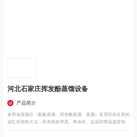
河北石家庄挥发酚蒸馏设备
产品简介
多用途蒸馏仪（氨氮蒸馏、挥发酚蒸馏、蒸馏）采用目前全新的
远红外加热方法，具有热效率高、寿命长、起温和降温速度快、
加热时间和加热功率可调等优点。仪器可外接循环水冷却装置。
河北石家庄挥发酚蒸馏设备整个系统简洁、安装维护方便、使用