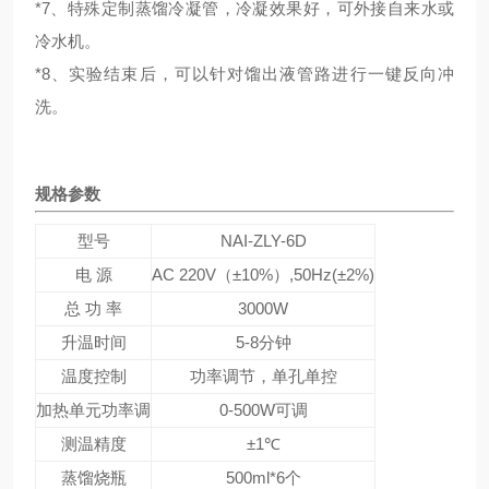
*
7、特殊定制蒸馏冷凝管，冷凝效果好，可外接自来水或
冷水机。
*
8、实验结束后，可以针对馏出液管路进行一键反向冲
洗。
规格参数
型号
NAI-ZLY-6D
电 源
AC 220V（±10%）,50Hz(±2%)
总 功 率
3000W
升温时间
5-8分钟
温度控制
功率调节，单孔单控
加热单元功率调
0-500W可调
测温精度
±1℃
蒸馏烧瓶
500ml*6个