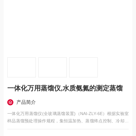
一体化万用蒸馏仪,水质氨氮的测定蒸馏
产品简介
一体化万用蒸馏仪(全玻璃蒸馏装置)（NAI-ZLY-6E）根据实验室
样品蒸馏预处理操作规程，集恒温加热、蒸馏终点控制、冷却循
环水于一体的新型智能蒸馏预处理设备。一体化万用蒸馏仪,水质
氨氮的测定蒸馏