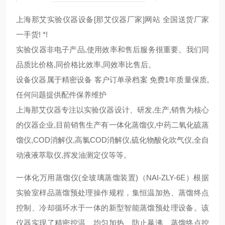
上海那艾实验仪器设备[那艾仪器厂家]网站 全国送货厂家
一手货! *!
实验仪器非电子产品,使用效率和售后服务很重要。我们同
品质比价格,同价格比效率,同效率比售后。
设备仪器属于精密设备 客户订单录档案 免费1年质量保质,
任何问题提供配件保养维护
上海那艾仪器专注以实验仪器设计、研发,生产,销售为核心
的仪器企业,目前销售生产有一体化蒸馏仪,中药二氧化硫蒸
馏仪,COD消解仪,高氯COD消解仪,硫化物酸化吹气仪,全自
动液液萃取仪,挥发油测定仪等等。
一体化万用蒸馏仪(全玻璃蒸馏装置)（NAI-ZLY-6E）根据
实验室样品蒸馏预处理操作规程，集恒温加热、蒸馏终点
控制、冷却循环水于一体的新型智能蒸馏预处理设备。该
仪器实现了精密控温、均匀加热、防止暴沸、蒸馏终点控