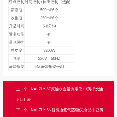
终点控制
时间控制+称重控制（选配）
蒸馏瓶
500ml*6个
收集瓶
250ml*6个
升温时间
5-8分钟
微沸功能
有
漏电保护
有
总功率
3200W
电源
220V；50HZ
蒸馏瓶架
6位蒸馏瓶架一副
NAI-ZLY-6T原油水含量测定仪,中药挥发油提取检测仪
上一个：
返回列表
NAI-ZLY-6N智能通氮气蒸馏仪,食品中亚硫酸盐的检测
下一个：