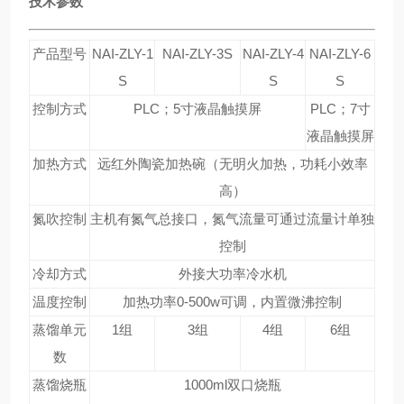
技术参数
产品型号
NAI-ZLY-1
NAI-ZLY-3S
NAI-ZLY-4
NAI-ZLY-6
S
S
S
控制方式
PLC；5寸液晶触摸屏
PLC；7寸
液晶触摸屏
加热方式
远红外陶瓷加热碗（无明火加热，功耗小效率
高）
氮吹控制
主机有氮气总接口，氮气流量可通过流量计单独
控制
冷却方式
外接大功率冷水机
温度控制
加热功率0-500w可调，内置微沸控制
蒸馏单元
1组
3组
4组
6组
数
蒸馏烧瓶
1000ml双口烧瓶