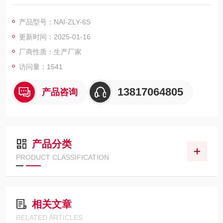
方法已大致相同。那艾在严格遵循国标要求的基础上，整合加
热，蒸馏，氮吹，定时以及滴定等功能为一体，可同时提供3-5个
产品型号：NAI-ZLY-6S
样品(空白样，平行样)的处理，从面极大的提高了检测数据的精
更新时间：2025-01-16
度和减少了工作时间。食药二氧化硫测定仪,每一路自动闭环加酸
厂商性质：生产厂家
访问量：1541
13817064805
产品咨询
产品分类
PRODUCT CLASSIFICATION
相关文章
RELATED ARTICLES