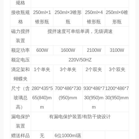
规格
接收瓶规
250ml×1
250ml×3锥形
250ml×4
250ml×6锥
格
锥形瓶
瓶
锥形瓶
形瓶
磁力搅拌
搅拌速度可单组单调，无级调速
装置
额定功率
600W
1600W
2100W
3100W
额定电压
220V/50HZ
滴定架和
1个单夹
3个单夹
2个双夹
3个双夹
蝴蝶夹
尺寸（含
280*435*5
700*486*730
930*486*7
1200*486*7
玻璃总
65(840)m
(950)mm
30(950)m
30(950)mm
高）
m
m
漏电保护
有漏电保护装置/有防干烧设计
装置
赠送样品
无
6位1000ml蒸