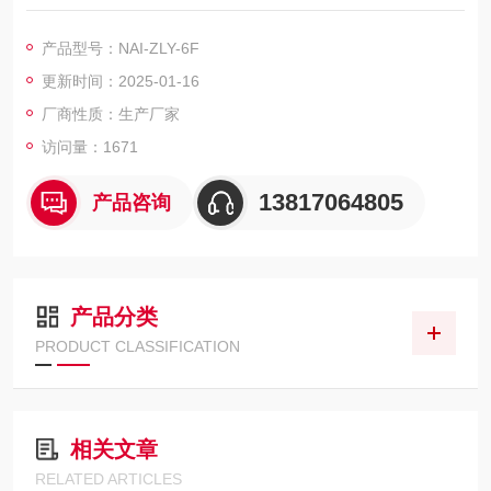
达到分离提纯有效成分的目的，被广泛应用于烟草、食品、药
品、化工等多个行业。水蒸气蒸馏法是实验室前处理的重要方法
产品型号：NAI-ZLY-6F
之一，其装置通常由水蒸气发生部分、蒸馏部分、接收部分组
更新时间：2025-01-16
成。 智能水蒸气蒸馏仪,自带冷凝管路清洗功能
厂商性质：生产厂家
访问量：1671
13817064805
产品咨询
产品分类
PRODUCT CLASSIFICATION
相关文章
RELATED ARTICLES