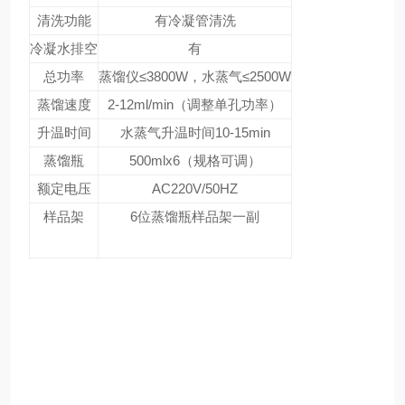
清洗功能
有冷凝管清洗
冷凝水排空
有
总功率
蒸馏仪≤3800W，水蒸气≤2500W
蒸馏速度
2-12ml/min（调整单孔功率）
升温时间
水蒸气升温时间10-15min
蒸馏瓶
500mlx6（规格可调）
额定电压
AC220V/50HZ
样品架
6位蒸馏瓶样品架一副