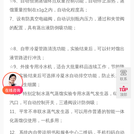
☆
6、自动侦测蒸馏终点双重控制功能，自动停止加热，蒸
馏重量控制在±1g之内，自动化程度高；
7、设有防真空电磁阀，自动识别瓶内压力，通过和夹管阀
的配置，具有蒸出液防倒吸功能；
☆
8、自带冷凝管路清洗功能，实验结束后，可以针对馏出
液管路进行冲洗；
☆
9、外接专用冷水机，适合大批量样品连续工作，节能降
耗，实验结束后可选择冷凝水自动排空功能，防止长期不
联系
使用滋生细菌；
☆
10、特别定制水蒸气蒸馏实验专用水蒸气发生器，6路蒸
顶部
汽口，可自动控制开关，三通阀设计防倒吸；
11、平常不串联水蒸气发生器，可以用作普通的智能一体
化蒸馏仪使用，一机多用；
12、系统内自带说明书和服务中心二维码，手机扫码自动