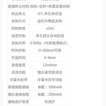
蒸馏终点控制
加热+定时+称重双重控制
样品单元
6个,单孔单控温
加热方式
远红外陶瓷加热
控制精度
±2ml
温度控制
单孔独立自动控温
加热功率
0-500w（内置微沸模式）
时间控制
0~200min可调
升温时间
5~8min
蒸馏速度
12ml/min
清洗功能
馏出液管路清洗
冷凝水处理
冷凝水排空功能
蒸馏烧瓶规格
标配：500mlx6
馏出液接收瓶
标配：250mlx6
漏电保护装置
有保护