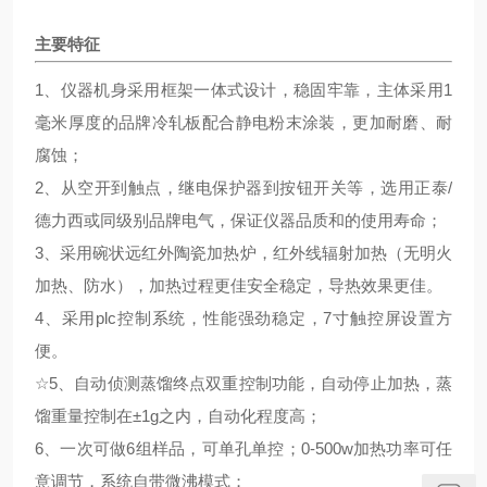
主要特征
1、仪器机身采用框架一体式设计，稳固牢靠，主体采用1
毫米厚度的品牌冷轧板配合静电粉末涂装，更加耐磨、耐
腐蚀；
2、从空开到触点，继电保护器到按钮开关等，选用正泰/
德力西或同级别品牌电气，保证仪器品质和的使用寿命；
3、采用碗状远红外陶瓷加热炉，红外线辐射加热（无明火
加热、防水），加热过程更佳安全稳定，导热效果更佳。
4、采用plc控制系统，性能强劲稳定，7寸触控屏设置方
便。
☆
5、自动侦测蒸馏终点双重控制功能，自动停止加热，蒸
馏重量控制在±1g之内，自动化程度高；
6、一次可做6组样品，可单孔单控；0-500w加热功率可任
意调节，系统自带微沸模式；