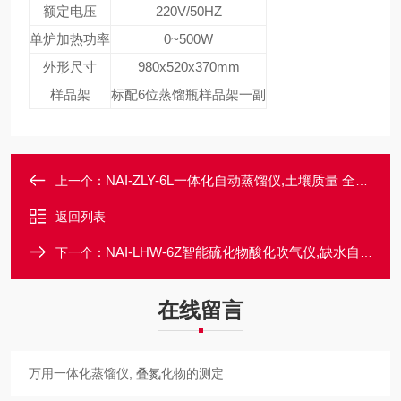
额定电压
220V/50HZ
单炉加热功率
0~500W
外形尺寸
980x520x370mm
样品架
标配6位蒸馏瓶样品架一副
NAI-ZLY-6L一体化自动蒸馏仪,土壤质量 全氮的测定
上一个：
返回列表
NAI-LHW-6Z智能硫化物酸化吹气仪,缺水自动补水
下一个：
在线留言