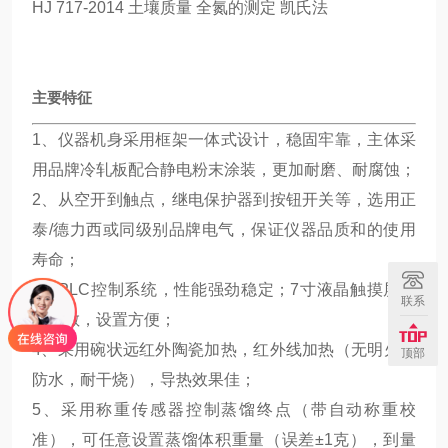
HJ 717-2014 土壤质量 全氮的测定 凯氏法
主要特征
1、仪器机身采用框架一体式设计，稳固牢靠，主体采
用品牌冷轧板配合静电粉末涂装，更加耐磨、耐腐蚀；
2、从空开到触点，继电保护器到按钮开关等，选用正
泰/德力西或同级别品牌电气，保证仪器品质和的使用
寿命；
3、PLC控制系统，性能强劲稳定；7寸液晶触摸屏反
联系
应灵敏，设置方便；
4、采用碗状远红外陶瓷加热，红外线加热（无明火、
顶部
防水，耐干烧），导热效果佳；
5、采用称重传感器控制蒸馏终点（带自动称重校
准），可任意设置蒸馏体积重量（误差±1克），到量