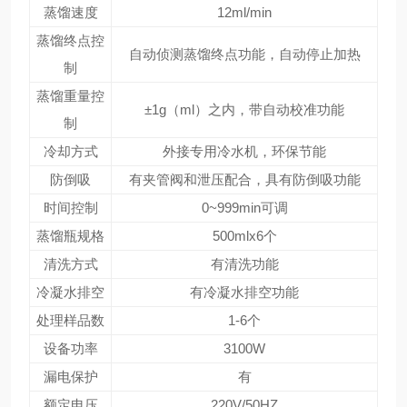
蒸馏速度
12ml/min
蒸馏终点控
自动侦测蒸馏终点功能，自动停止加热
制
蒸馏重量控
±1g（ml）之内，带自动校准功能
制
冷却方式
外接专用冷水机，环保节能
防倒吸
有夹管阀和泄压配合，具有防倒吸功能
时间控制
0~999min可调
蒸馏瓶规格
500mlx6个
清洗方式
有清洗功能
冷凝水排空
有冷凝水排空功能
处理样品数
1-6个
设备功率
3100W
漏电保护
有
额定电压
220V/50HZ