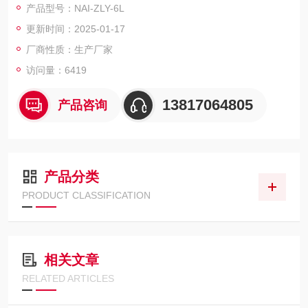
产品型号：NAI-ZLY-6L
控制，时间控制和+称重控制（可在线校准），馏出液管路清洗等
更新时间：2025-01-17
功能。智能一体化蒸馏装置,设有防真空电磁阀
厂商性质：生产厂家
访问量：6419
13817064805
产品咨询
产品分类
PRODUCT CLASSIFICATION
相关文章
RELATED ARTICLES