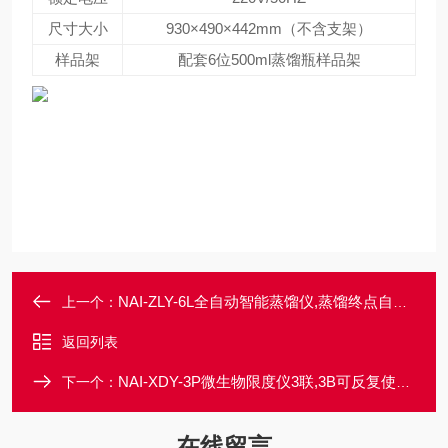
尺寸大小
930×490×442mm（不含支架）
样品架
配套6位500ml蒸馏瓶样品架
NAI-ZLY-6L全自动智能蒸馏仪,蒸馏终点自动控制
上一个：
返回列表
NAI-XDY-3P微生物限度仪3联,3B可反复使用滤杯
下一个：
在线留言