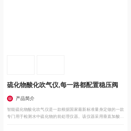
硫化物酸化吹气仪,每一路都配置稳压阀
产品简介
智能硫化物酸化吹气仪是一款根据国家最新标准量身定做的一款
专门用于检测水中硫化物的前处理仪器。该仪器采用垂直加酸、
氮气吹脱、酸化吸收等一体化设计，一次可处理1-6组样品。每个
单元采用独立的转子流量计控制氮气流速；PID加热控温程序，