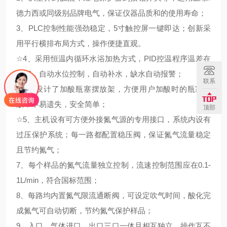
德力西或同级别品牌电气，保证仪器品质和的使用寿命；
3、PLC控制性能强劲稳定，5寸触控屏一键即达；创新采
用平行横排布局方式，操作便捷直观。
☆
4、采用恒温内循环水浴加热方式，PID控温程序温差在
±1℃，自动水位控制，自动补水，缺水自动报警；
联系
☆
5、设计了加酸瓶塞摆放架，方便用户加酸时的瓶塞摆
放，不易遗失，安全简单；
顶部
☆
5、主机设有可方便外接氮气源的专用接口，系统内设有
过压保护系统；每一路都配置稳压阀，保证氮气流量稳定
且节约氮气；
7、每个样品的氮气流量独立控制，流速控制范围应在0.1-
1L/min，符合国标范围；
8、每路均内置氮气限流通断阀，可设定吹气时间，酸化完
成氮气可自动切断，节约氮气保护样品；
9、入口、气体进口、出口三口一体且相互独立，操作互不