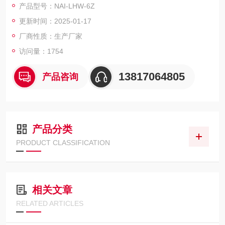
产品型号：NAI-LHW-6Z
自动升温至设定温度，缺水自动报警，自动补水，从而大大节约
更新时间：2025-01-17
硫化物前处理时间，适合实验室内多个、尤其大批量硫化物样品
的测定工作。硫化物酸化吹气仪,每一路都配置稳压阀
厂商性质：生产厂家
访问量：1754
13817064805
产品咨询
产品分类
PRODUCT CLASSIFICATION
相关文章
RELATED ARTICLES