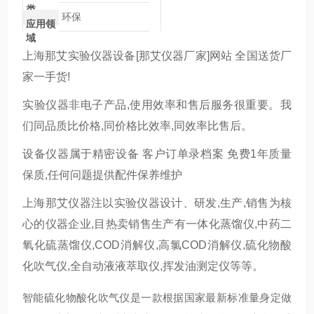
类
环保
应用领
域
上海那艾实验仪器设备[那艾仪器厂家]网站 全国送货厂
家一手货!
实验仪器非电子产品,使用效率和售后服务很重要。我
们同品质比价格,同价格比效率,同效率比售后。
设备仪器属于精密设备 客户订单录档案 免费1年质量
保质,任何问题提供配件保养维护
上海那艾仪器注以实验仪器设计、研发,生产,销售为核
心的仪器企业,目热卖销售生产有一体化蒸馏仪,中药二
氧化硫蒸馏仪,COD消解仪,高氯COD消解仪,硫化物酸
化吹气仪,全自动液液萃取仪,挥发油测定仪等等。
智能硫化物酸化吹气仪是一款根据国家最新标准量身定做