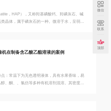
的韧...
微信
apatite，HAP），又称羟基磷酸钙、羟磷灰石、碱
钙类晶体，属于磷灰石的一种。微溶于水，呈弱碱
溶于酸而难溶于碱，有天然羟基磷灰石和人工合成羟
联系
基磷灰石除少数以矿物形式存在于自然界外，主要
机体硬组织的主要成分，如骨、牙、壳、外骨骼
顶部
石是一种耐高温、耐碱和水不溶性的多用途无机材
燥机在制备含乙酸乙酯溶液的案例
用在以下行业：医疗卫生行业：早期主要用于骨科
特点：常温下为无色透明液体，具有水果香味，易
乙醇、酮、、氯仿等多种有机溶剂混溶。其密度比
9003g/cm³，沸点为77.1℃，熔点为-83℃，闪
为活泼，在酸或碱的催化下易发生水解反应，生成乙
呈酸性。还能发生醇解、自缩合等反应。此外，其