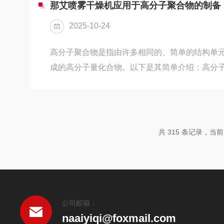
率，其热导率可与一些金属相媲美，能够有效地
那艾喷雾干燥机应用于高分子聚合物的制备
高温、潮湿以及腐蚀性环境中表现出良好的耐受
2025-10-24
作...
高分子聚合物是指由许多相同的、简单的结构单
成的高分子量化合物。以下是其简单介绍：高分
数通常达几万、几十万甚至几百万个，相对分子质量通
例如聚氯乙烯分子是由许多氯乙烯分子结构单元—C
成，—CH₂CHCl—称为结构单元或链节。由能
组成的化合物称为单体，是合成聚合物的原料。
共 315 条记录，当前 6
可分为碳链聚合物、杂链聚合物和元素有机聚合
分类，可分为...
公司邮箱：
naaiyiqi@foxmail.com