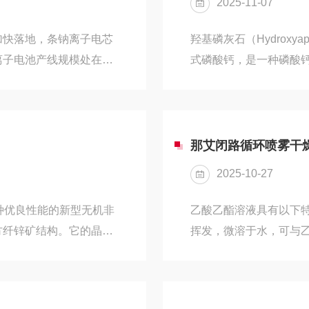
2025-11-07
具有高强度、高硬度、良好
加快落地，条钠离子电芯
羟基磷灰石（Hydroxy
离子电池产线规模处在快
式磷酸钙，是一种磷酸
速，各大生产企业纷纷扩
性（pH=7～9），易
生产过程中的关键设备，
基磷灰石两种。天然羟
转化为超细粉末，随着钠
存在于生物有机体，是
池性能：喷雾干燥机能够
等。人工合成羟基磷灰
那艾闭路循环喷雾干
滴，使溶剂迅速蒸发，从
料。羟基磷灰石一般应
2025-10-27
和口腔科治疗，...
具有多种优良性能的新型无机非
乙酸乙酯溶液具有以下
方纤锌矿结构。它的晶体
挥发，微溶于水，可与
为3.26g/cm³，莫氏
水小，20℃时相对密度为0.
高化学稳定性、良好的电
点7.2℃。化学性质较
性：氮化铝具有高热导
酸和乙醇，在水溶液中