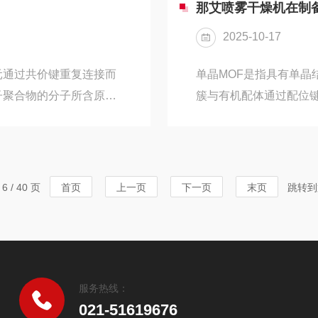
散热；化学稳定性强，在
蒸气与空气可形成爆炸性混
那艾喷雾干燥机在制
性；绝缘性能优异，可
是几个那艾闭路喷雾干燥
2025-10-17
元通过共价键重复连接而
单晶MOF是指具有单晶
子聚合物的分子所含原子
簇与有机配体通过配位
常在10⁴-10⁶以上。
晶体结构，相比多晶MO
H₂CHCl—重复连接而
MOF一般应用于以下行
够形成结构单元的小分子所
调孔径，高效吸附和存
按分子主链的元素结构，
气、氧气、乙烯、乙烷
 / 40 页
首页
上一页
下一页
末页
跳转到
物。按材料的性质和用途
减排及工业气体分离方
丰富活性位点，可用于催化
服务热线：
021-51619676