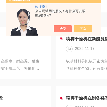
欢迎您！
来自局域网的朋友！有什么可以帮
助您的吗？
喷雾干燥机在新能源
2025-11-17
、高硬度、耐高温、耐腐
钒基材料是以钒元素为
喷雾干燥工艺，将氮化硅
含多种化合物，还有氮化
经瞬间干燥得到流动性好
有以钒为主要合金元素
助于提高生产效率和产品
应机制，能实现较高的
多孔氧化铝陶瓷等。对于
容量较高。氧化还原特性
其粒度分布和颗粒形貌，
钒基材料在不同的化学
景
喷雾干燥机在制备羟
能要求，如提高隔膜的孔
为，可作为催化剂或参