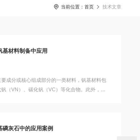
当前位置：
首页
技术文章
钒基材料制备中应用
主要成分或核心组成部分的一类材料，钒基材料包
钒（VN）、碳化钒（VC）等化合物。此外，还
的钒基合金。性能特点高比容量：具有多价离子反
比容量，例如在储能领域作为电极材料时，理论比
：钒元素具有多种氧化态（从+2到+5），这使得
反应和应用场景中能够表现出丰富的氧化还原行
基磷灰石中的应用案例
与电化学反应等。良好的机械性能：一些钒基合金