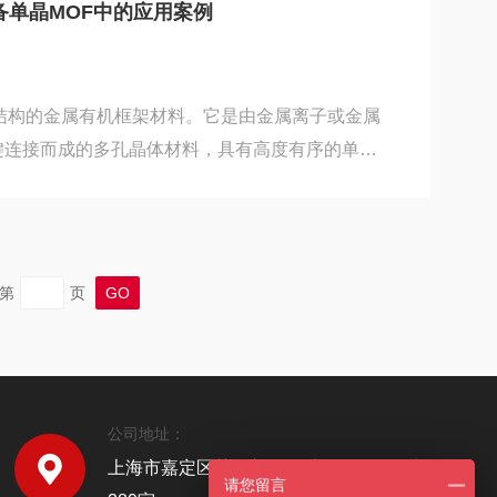
合物，爆炸极限为2.2%-11.4%（vol）。以下
备单晶MOF中的应用案例
机应用于制备样品中包含干燥乙酸乙酯溶液...
结构的金属有机框架材料。它是由金属离子或金属
键连接而成的多孔晶体材料，具有高度有序的单一
F，缺陷浓度低，能展现出更优异的性能34。单晶
业：气体吸附与分离行业：利用其高比表面积和可
储氢气、甲烷、二氧化碳等气体，也可实现对氮
等气体的分离和纯化，在清洁能源利用、温室气体
第
页
面作用重大。催化行业：金属中心和有机配体提供
裂...
公司地址：
上海市嘉定区菊园新区环城路2222号1幢J7
请您留言