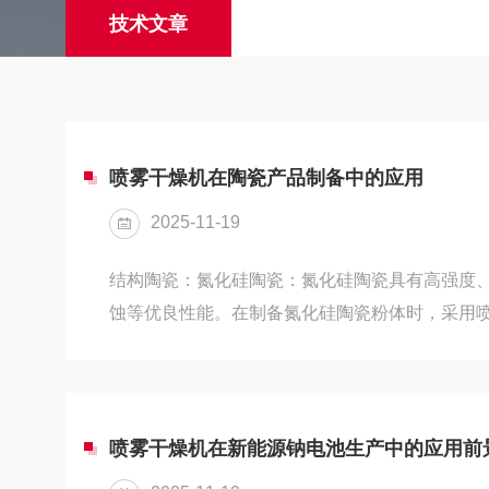
技术文章
喷雾干燥机在陶瓷产品制备中的应用
2025-11-19
结构陶瓷：氮化硅陶瓷：氮化硅陶瓷具有高强度
蚀等优良性能。在制备氮化硅陶瓷粉体时，采用
粉料与各种烧结助剂的混合液雾化成微小液滴，
的颗粒状粉料，适合干压成型等工业化生产，有
质量。氧化铝陶瓷：例如高纯氧化铝陶瓷微球、
高纯氧化铝陶瓷，通过喷雾干燥工艺可精准控制
喷雾干燥机在新能源钠电池生产中的应用前
满足锂电池隔膜等生产工艺对氧化铝粉体的高性