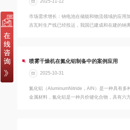
2025-11-12
隙率、透气性和吸液率等。多孔氧化...
市场需求增长：钠电池在储能和物流领域的应用
吉瓦时生产线已经投运，我国已建成和在建的钠
速上升期。聚阴离子钠电池正极材料市场发展迅
大产能，对喷雾干燥机的需求也随之增加。作为
喷雾干燥机可将钠电池材料的前驱体溶液或浆料
电池产业的不断发展，其市场前景广阔。提升电
喷雾干燥机在氮化铝制备中的案例应用
将钠离子电池材料的浆料均匀地雾化成微小的雾
2025-10-31
而获得粒度均匀、流动性好、纯度高...
氮化铝（AluminumNitride，AlN）是一种
金属材料，氮化铝是一种共价键化合物，具有六
结构中，氮原子和铝原子通过共价键紧密结合。其密度
硬度为7-8，熔点高达2200℃。具有高导热性、
绝缘性、低介电常数和介电损耗等特性。主要特