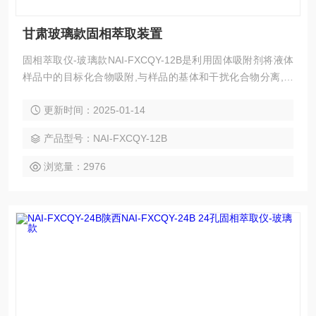
甘肃玻璃款固相萃取装置
固相萃取仪-玻璃款NAI-FXCQY-12B是利用固体吸附剂将液体
样品中的目标化合物吸附,与样品的基体和干扰化合物分离,然
后再用洗脱液洗脱或加热解吸附,达到分离和富集目标化合物的
更新时间：2025-01-14
目的（即样品的分离，净化和富集），12孔方形固相萃取仪目
的在于降低样品基质干扰，提高检测灵敏度。甘肃NAI-FXCQY
产品型号：NAI-FXCQY-12B
-12B玻璃款固相萃取装置
浏览量：2976