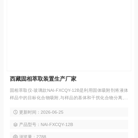
西藏固相萃取装置生产厂家
固相萃取仪-玻璃款NAI-FXCQY-12B是利用固体吸附剂将液体
样品中的目标化合物吸附,与样品的基体和干扰化合物分离,然
后再用洗脱液洗脱或加热解吸附,达到分离和富集目标化合物的
更新时间：2026-06-25
目的（即样品的分离，净化和富集），12孔方形固相萃取仪目
的在于降低样品基质干扰，提高检测灵敏度。西藏固相萃取装
产品型号：NAI-FXCQY-12B
置生产厂家
浏览量：2788