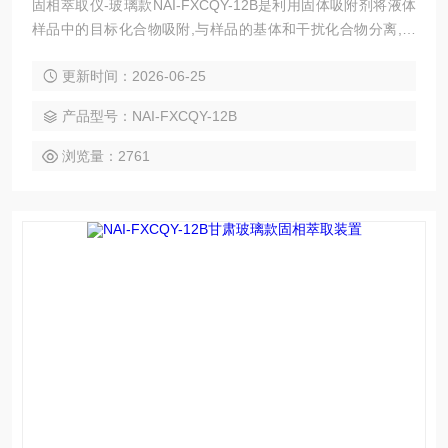
固相萃取仪-玻璃款NAI-FXCQY-12B是利用固体吸附剂将液体
样品中的目标化合物吸附,与样品的基体和干扰化合物分离,然
后再用洗脱液洗脱或加热解吸附,达到分离和富集目标化合物的
更新时间：2026-06-25
目的（即样品的分离，净化和富集），12孔方形固相萃取仪目
的在于降低样品基质干扰，提高检测灵敏度。负压型固相萃取
产品型号：NAI-FXCQY-12B
真空装置
浏览量：2761