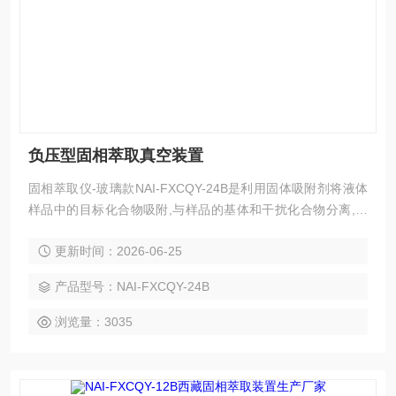
负压型固相萃取真空装置
固相萃取仪-玻璃款NAI-FXCQY-24B是利用固体吸附剂将液体
样品中的目标化合物吸附,与样品的基体和干扰化合物分离,然
后再用洗脱液洗脱或加热解吸附,达到分离和富集目标化合物的
更新时间：2026-06-25
目的（即样品的分离，净化和富集），24孔方形固相萃取仪目
的在于降低样品基质干扰，提高检测灵敏度。负压型固相萃取
产品型号：NAI-FXCQY-24B
真空装置
浏览量：3035