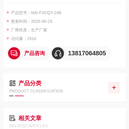
洗脱液洗脱或加热解吸附,达到分离和富集目标化合物的目的（即
样品的分离，净化和富集），24孔方形固相萃取仪目的在于降低
产品型号：NAI-FXCQY-24B
样品基质干扰，提高检测灵敏度。陕西NAI-FXCQY-24B 24孔固
更新时间：2026-06-25
相萃取仪-玻璃款
厂商性质：生产厂家
访问量：2916
13817064805
产品咨询
产品分类
PRODUCT CLASSIFICATION
相关文章
RELATED ARTICLES