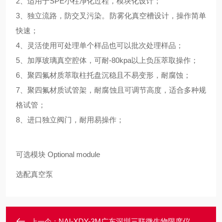
2、适用于SPE小柱净化过程，模块化设计；
3、独立流路，防交叉污染。防雾化真空槽设计，操作简单
快速；
4、灵活使用可处理单个样品也可以批次处理样品；
5、加厚玻璃真空腔体，可耐-80kpa以上负压萃取操作；
6、聚四氟材质萃取柱托盘沉稳且不易变形，耐腐蚀；
7、聚四氟材质试管架，耐腐蚀且可调节高度，适合多种规
格试管；
8、进口独立阀门，耐用易操作；
可选模块 Optional module
选配真空泵
NAI-XDY-3M广东深圳三联微生物限度仪
上一个：