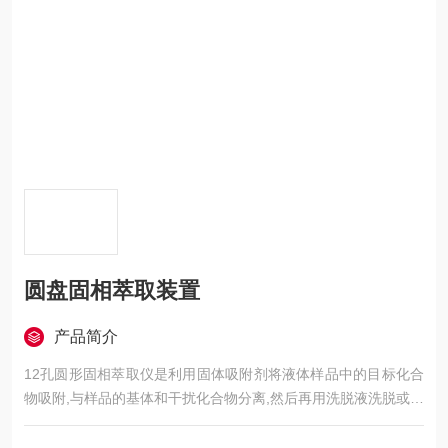
圆盘固相萃取装置
产品简介
12孔圆形固相萃取仪是利用固体吸附剂将液体样品中的目标化合
物吸附,与样品的基体和干扰化合物分离,然后再用洗脱液洗脱或加
热解吸附,达到分离和富集目标化合物的目的（即样品的分离，净
化和富集），目的在于降低样品基质干扰，提高检测灵敏度。