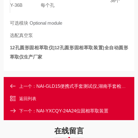
36个
Y-36B
每个孔
可选模块
Optional module
选配真空泵
12孔圆形固相萃取仪|
12孔
圆形固相萃取装置|全自动圆形
萃取仪生产厂家
NAI-GLD15便携式手套测试仪,湖南手套检漏仪厂家
上一个：
返回列表
NAI-YXCQY-24A24位固相萃取装置
下一个：
在线留言