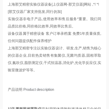
上海那艾精密实验仪器设备[上仪器网-那艾仪器]网站 ,*! *!
[那艾仪器厂家支持批发,同行勿加]
实验仪器非电子产品,使用效率和售后服务*重要。我们同
品质比价格,同价格比效率,同效率比售后。
设备仪器属于精密设备 客户订单录档案 免费1年质量保质,
任何问题提供配件保养维护
上海那艾精密专注以实验仪器设计、研发,生产,销售为核心
的仪器企业,目前热卖销售有集菌仪,无菌均质器,固相萃取
仪,氮吹仪,脂肪测定仪,干式恒温器,消化炉,光化学反应仪,实
验室微波炉等等。
产品说明
Product description
12孔圆形固相萃取仪
是利用固体吸附剂将液体样品中的目