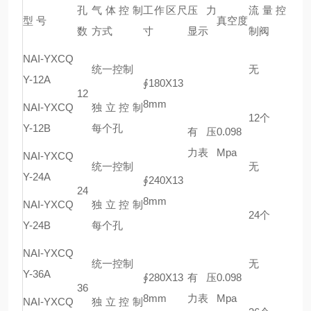
孔
气体控制
工作区尺
压力
流量控
型 号
真空度
数
方式
寸
显示
制阀
NAI-YXCQ
统一控制
无
Y-12A
∮180X13
12
8mm
NAI-YXCQ
独立控制
12个
Y-12B
每个孔
有压
0.098
力表
Mpa
NAI-YXCQ
统一控制
无
Y-24A
∮240X13
24
8mm
NAI-YXCQ
独立控制
24个
Y-24B
每个孔
NAI-YXCQ
统一控制
无
Y-36A
∮280X13
有压
0.098
36
8mm
力表
Mpa
NAI-YXCQ
独立控制