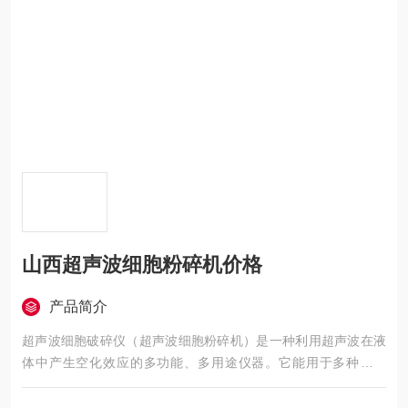
山西超声波细胞粉碎机价格
产品简介
超声波细胞破碎仪（超声波细胞粉碎机）是一种利用超声波在液
体中产生空化效应的多功能、多用途仪器。它能用于多种动植
物、病毒、细胞、细菌及组织的破碎，同时可用来乳化、分立、
匀化、提取、消泡、清晰、纳米材料的制备、分散及加速化学反