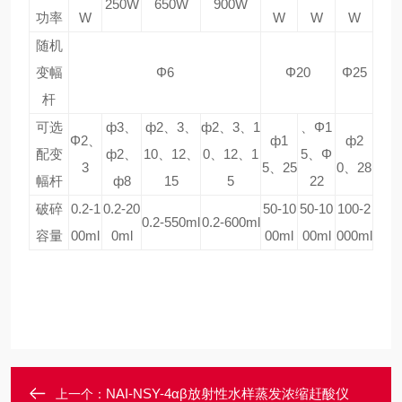
250W
650W
900W
功率
W
W
W
W
随机
变幅
Φ6
Φ20
Φ25
杆
可选
ф3、
ф2、3、
ф2、3、1
、Φ1
Φ2、
ф1
ф2
配变
ф2、
10、12、
0、12、1
5、Φ
3
5、25
0、28
幅杆
ф8
15
5
22
破碎
0.2-1
0.2-20
50-10
50-10
100-2
0.2-550ml
0.2-600ml
容量
00ml
0ml
00ml
00ml
000ml
NAI-NSY-4αβ放射性水样蒸发浓缩赶酸仪
上一个：