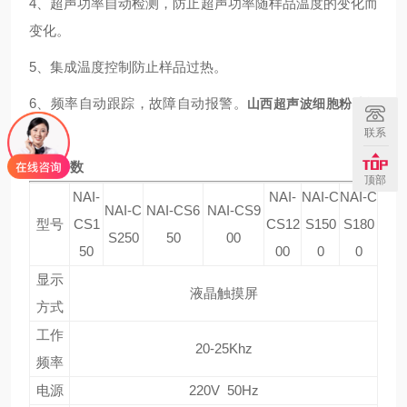
4、超声功率自动检测，防止超声功率随样品温度的变化而
变化。
5、集成温度控制防止样品过热。
6、频率自动跟踪，故障自动报警。
山西超声波细胞粉碎机
价格
联系
技术参数
顶部
NAI-
NAI-
NAI-C
NAI-C
NAI-C
NAI-CS6
NAI-CS9
型号
CS1
CS12
S150
S180
S250
50
00
50
00
0
0
显示
液晶触摸屏
方式
工作
20-25Khz
频率
电源
220V 50Hz