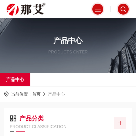
产品中心
PRODUCTS CNTER
产品中心
当前位置：
首页
产品中心
产品分类
PRODUCT CLASSIFICATION