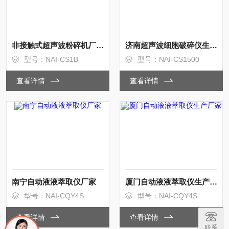
非接触式超声波粉碎机厂家报价
济南超声波细胞破碎仪生产厂家
型号：NAI-CS1B
型号：NAI-CS1500
查看详情
查看详情
南宁自动液液萃取仪厂家
厦门自动液液萃取仪生产厂家
型号：NAI-CQY4S
型号：NAI-CQY4S
查看详情
查看详情
联系