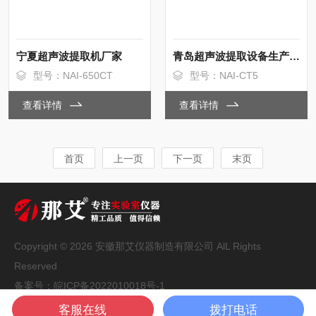
宁夏超声波提取机厂家
青岛超声波提取设备生产厂家
型号：NAI-650CT
型号：NAI-CT5
查看详情
查看详情
首页
上一页
下一页
末页
Copyright © 2026 安徽那艾仪器制造有限公司 AlL Rights
Reserved
备案号：
皖ICP备2022010018号-1
技术支持：
化工仪器网
管理登录
sitemap.xml
客服在线
拨打电话