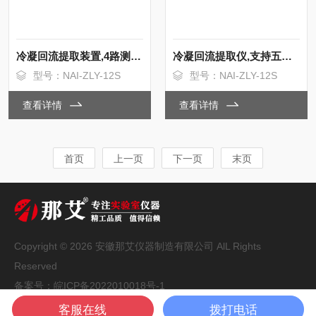
冷凝回流提取装置,4路测温探头
冷凝回流提取仪,支持五段程序控温
型号：NAI-ZLY-12S
型号：NAI-ZLY-12S
查看详情
查看详情
首页
上一页
下一页
末页
Copyright © 2026 安徽那艾仪器制造有限公司 AlL Rights
Reserved
备案号：
皖ICP备2022010018号-1
技术支持：
化工仪器网
管理登录
sitemap.xml
客服在线
拨打电话